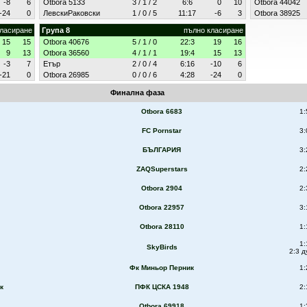
-8
6
Otbora 5133
3 / 1 / 2
6:6
0
10
Otbora 44042
-24
0
ЛевскиРаковски
1 / 0 / 5
11:17
-6
3
Otbora 38925
класиране
Група 8
пълно класиране
15
15
Otbora 40676
5 / 1 / 0
22:3
19
16
9
13
Otbora 36560
4 / 1 / 1
19:4
15
13
-3
7
Етър
2 / 0 / 4
6:16
-10
6
-21
0
Otbora 26985
0 / 0 / 6
4:28
-24
0
Финална фаза
Otbora 6683
1:
FC Pornstar
3:
БЪЛГАРИЯ
3:
ZAQSuperstars
2:
Otbora 2904
2:
Otbora 22957
3:
Otbora 28110
1:
1:
SkyBirds
2:3 д
Фк Миньор Перник
1:
к
ПФК ЦСКА 1948
2:
Otbora 69918
1: