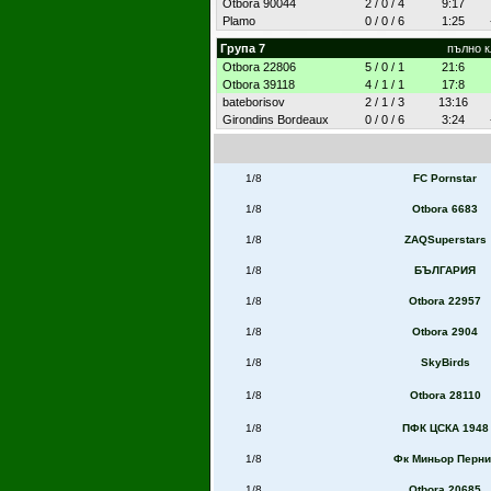
Otbora 90044
2 / 0 / 4
9:17
Plamo
0 / 0 / 6
1:25
Група 7
пълно 
Otbora 22806
5 / 0 / 1
21:6
Otbora 39118
4 / 1 / 1
17:8
bateborisov
2 / 1 / 3
13:16
Girondins Bordeaux
0 / 0 / 6
3:24
1/8
FC Pornstar
1/8
Otbora 6683
1/8
ZAQSuperstars
1/8
БЪЛГАРИЯ
1/8
Otbora 22957
1/8
Otbora 2904
1/8
SkyBirds
1/8
Otbora 28110
1/8
ПФК ЦСКА 1948
1/8
Фк Миньор Перни
1/8
Otbora 20685