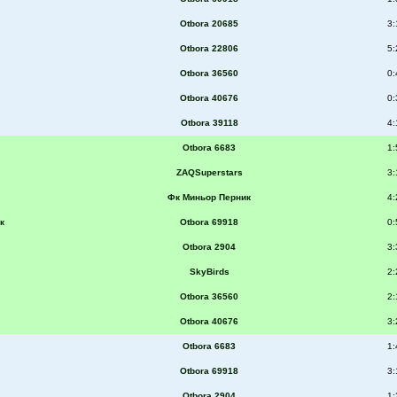
Otbora 20685
3:
Otbora 22806
5:
Otbora 36560
0:
Otbora 40676
0:
Otbora 39118
4:
Otbora 6683
1:
ZAQSuperstars
3:
Фк Миньор Перник
4:
к
Otbora 69918
0:
Otbora 2904
3:
SkyBirds
2:
Otbora 36560
2:
Otbora 40676
3:
Otbora 6683
1:
Otbora 69918
3:
Otbora 2904
1: