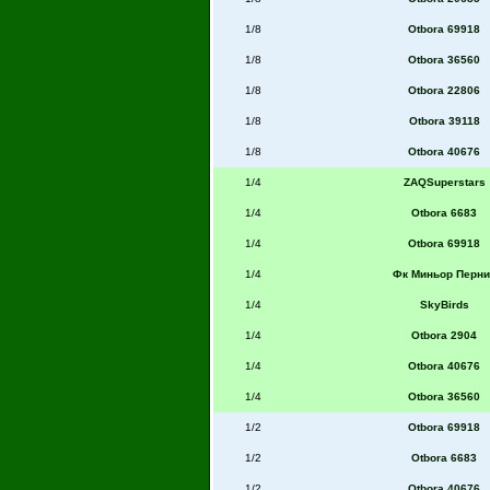
1/8
Otbora 69918
1/8
Otbora 36560
1/8
Otbora 22806
1/8
Otbora 39118
1/8
Otbora 40676
1/4
ZAQSuperstars
1/4
Otbora 6683
1/4
Otbora 69918
1/4
Фк Миньор Перни
1/4
SkyBirds
1/4
Otbora 2904
1/4
Otbora 40676
1/4
Otbora 36560
1/2
Otbora 69918
1/2
Otbora 6683
1/2
Otbora 40676