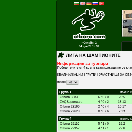
▪ Онлайн: 2
54 ден
20:15:38
ЛИГА НА ШАМПИОНИТЕ
Информация за турнира
Победителите от 4 кръг в квалификациите се кла
КВАЛИФИКАЦИИ
|
ГРУПИ
|
УЧАСТНИЦИ ЗА СЕ
сезон:
Група 1
пълно 
Otbora 6683
6 / 0 / 0
26:5
ZAQSuperstars
4 / 0 / 2
15:13
Otbora 22195
2 / 0 / 4
10:17
Otbora 27629
0 / 0 / 6
7:23
Група 4
пълно 
Otbora 28110
5 / 1 / 0
18:2
Otbora 22957
4 / 1 / 1
22:6