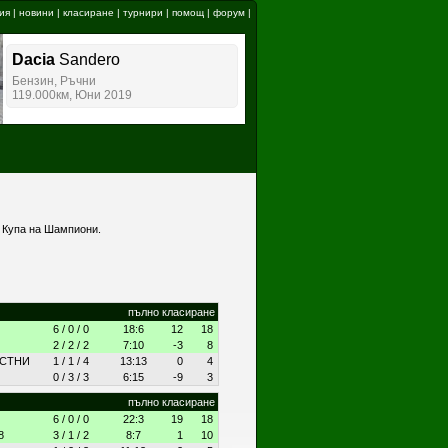
ия
|
новини
|
класиране
|
турнири
|
помощ
|
форум
|
а
Купа на Шампиони
.
пълно класиране
6 / 0 / 0
18:6
12
18
2 / 2 / 2
7:10
-3
8
ОСТНИ
1 / 1 / 4
13:13
0
4
0 / 3 / 3
6:15
-9
3
пълно класиране
6 / 0 / 0
22:3
19
18
8
3 / 1 / 2
8:7
1
10