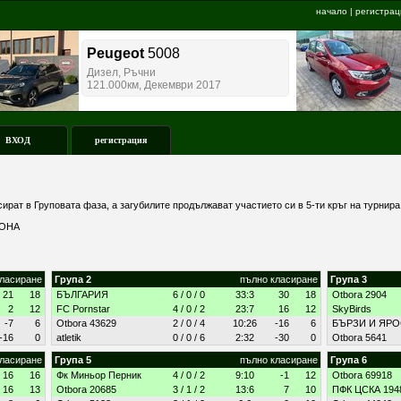
начало
|
регистрац
ВХОД
регистрация
сират в Груповата фаза, а загубилите продължават участието си в 5-ти кръг на турнир
ЗОНА
класиране
Група 2
пълно класиране
Група 3
21
18
БЪЛГАРИЯ
6 / 0 / 0
33:3
30
18
Otbora 2904
2
12
FC Pornstar
4 / 0 / 2
23:7
16
12
SkyBirds
-7
6
Otbora 43629
2 / 0 / 4
10:26
-16
6
БЪРЗИ И ЯР
-16
0
atletik
0 / 0 / 6
2:32
-30
0
Otbora 5641
класиране
Група 5
пълно класиране
Група 6
16
16
Фк Миньор Перник
4 / 0 / 2
9:10
-1
12
Otbora 69918
16
13
Otbora 20685
3 / 1 / 2
13:6
7
10
ПФК ЦСКА 194