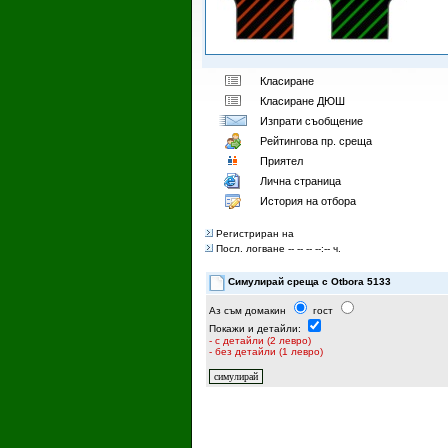
Класиране
Класиране ДЮШ
Изпрати съобщение
Рейтингoва пр. среща
Приятел
Лична страница
История на отбора
Регистриран на
Посл. логване -- -- -- --:-- ч.
Симулирай среща с Otbora 5133
Аз съм домакин
гост
Покажи и детайли:
- с детайли (2 левро)
- без детайли (1 левро)