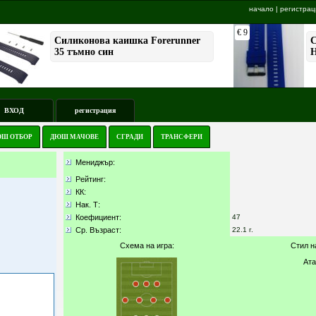
начало
|
регистрац
ВХОД
регистрация
Ш ОТБОР
ДЮШ МАЧОВЕ
СГРАДИ
ТРАНСФЕРИ
Мениджър:
Рейтинг:
КК
:
Нак. Т:
Коефициент:
47
Ср. Възраст:
22.1 г.
Схема на игра:
Стил н
Ата