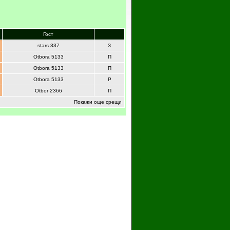
Гост
stars 337
З
Otbora 5133
П
Otbora 5133
П
Otbora 5133
Р
Otbor 2366
П
Покажи още срещи