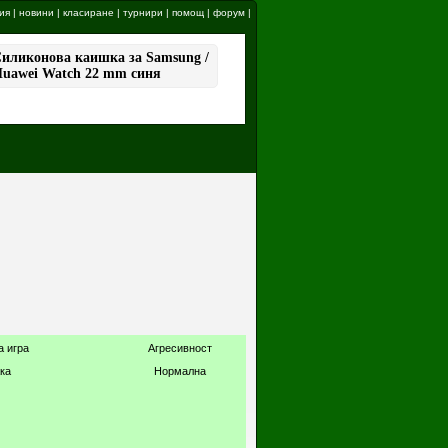
ия
|
новини
|
класиране
|
турнири
|
помощ
|
форум
|
а игра
Агресивност
ка
Нормална