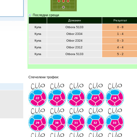
Последни срещи
Домакин
Резултат
Купа
Otbora 5133
0 - 8
Купа
Otbor 2334
1 - 4
Купа
Otbor 2324
0 - 3
Купа
Otbor 2312
4 - 4
Купа
Otbora 5133
5 - 2
Спечелени трофеи: