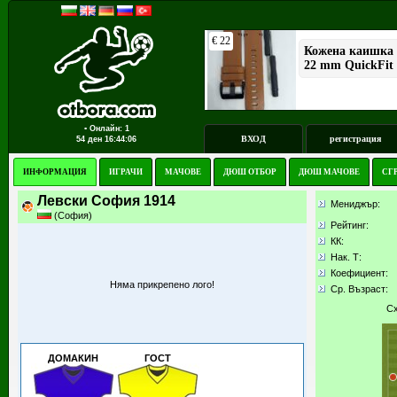
▪ Онлайн: 1
ВХОД
регистрация
54 ден
16:44:06
ИНФОРМАЦИЯ
ИГРАЧИ
МАЧОВЕ
ДЮШ ОТБОР
ДЮШ МАЧОВЕ
СГ
Левски София 1914
Мениджър:
(София)
Рейтинг:
КК
:
Нак. Т:
Коефициент:
Няма прикрепено лого!
Ср. Възраст:
Сх
ДОМАКИН
ГОСТ