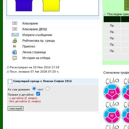
Последни сре
Класиране
Пр.
Класиране ДЮШ
Пр.
Изпрати съобщение
Пр.
Рейтингoва пр. среща
Пр.
Приятел
Пр.
Лична страница
История на отбора
Регистриран на 10 Ное 2014 17:19
Посл. логване 07 Авг 2026 07:25 ч.
Спечелени трофе
Симулирай среща с Левски София 1914
Аз съм домакин
гост
Покажи и детайли:
- с детайли (2 левро)
- без детайли (1 левро)