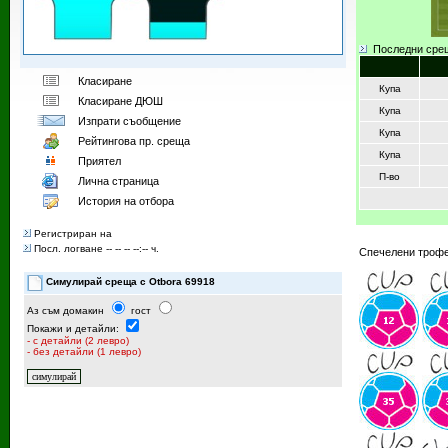
Последни сре
Класиране
Купа
Класиране ДЮШ
Купа
Изпрати съобщение
Купа
Рейтингoва пр. среща
Купа
Приятел
П-во
Лична страница
История на отбора
Регистриран на
Посл. логване -- -- -- --:-- ч.
Спечелени трофе
Симулирай среща с Otbora 69918
Аз съм домакин
гост
Покажи и детайли:
- с детайли (2 левро)
- без детайли (1 левро)