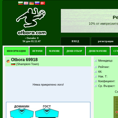
Ре
10% от импресиите
▪ Онлайн: 0
ВХОД
регистрация
54 ден
01:11:47
ИНФОРМАЦИЯ
ИГРАЧИ
МАЧОВЕ
ДЮШ ОТБОР
ДЮШ МАЧОВЕ
СГ
Otbora 69918
Мениджър:
(Shampioni Town)
Рейтинг:
КК
:
Нак. Т:
Коефициент:
Няма прикрепено лого!
Ср. Възраст:
Сх
ДОМАКИН
ГОСТ