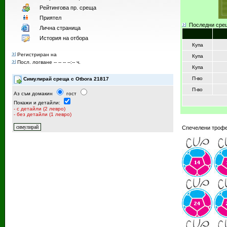
Рейтингoва пр. среща
Приятел
Последни сре
Лична страница
История на отбора
Купа
Регистриран на
Купа
Посл. логване -- -- -- --:-- ч.
Купа
П-во
Симулирай среща с Otbora 21817
П-во
Аз съм домакин
гост
Покажи и детайли:
- с детайли (2 левро)
- без детайли (1 левро)
Спечелени трофе