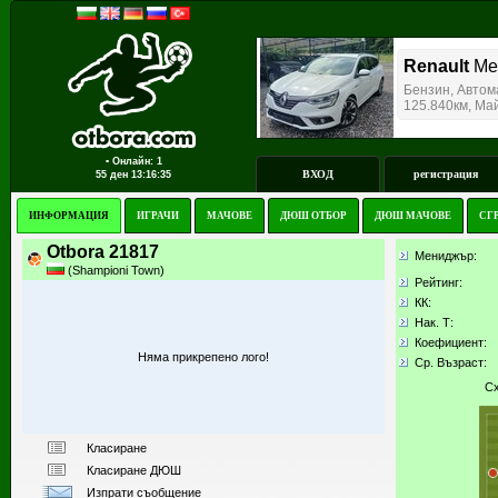
▪ Онлайн: 1
ВХОД
регистрация
55 ден
13:16:35
ИНФОРМАЦИЯ
ИГРАЧИ
МАЧОВЕ
ДЮШ ОТБОР
ДЮШ МАЧОВЕ
СГ
Otbora 21817
Мениджър:
(Shampioni Town)
Рейтинг:
КК
:
Нак. Т:
Коефициент:
Няма прикрепено лого!
Ср. Възраст:
Сх
Класиране
Класиране ДЮШ
Изпрати съобщение