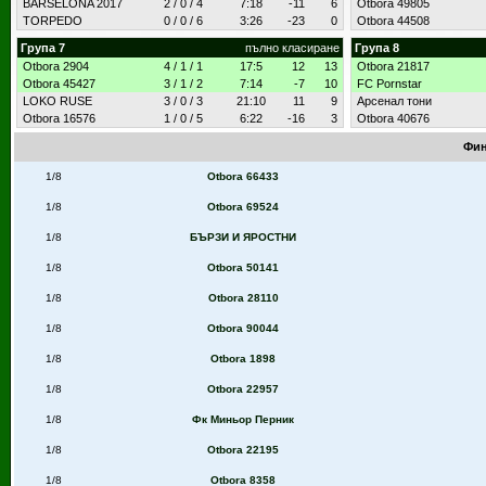
BARSELONA 2017
2 / 0 / 4
7:18
-11
6
Otbora 49805
TORPEDO
0 / 0 / 6
3:26
-23
0
Otbora 44508
Група 7
пълно класиране
Група 8
Otbora 2904
4 / 1 / 1
17:5
12
13
Otbora 21817
Otbora 45427
3 / 1 / 2
7:14
-7
10
FC Pornstar
LOKO RUSE
3 / 0 / 3
21:10
11
9
Арсенал тони
Otbora 16576
1 / 0 / 5
6:22
-16
3
Otbora 40676
Фин
1/8
Otbora 66433
1/8
Otbora 69524
1/8
БЪРЗИ И ЯРОСТНИ
1/8
Otbora 50141
1/8
Otbora 28110
1/8
Otbora 90044
1/8
Otbora 1898
1/8
Otbora 22957
1/8
Фк Миньор Перник
1/8
Otbora 22195
1/8
Otbora 8358