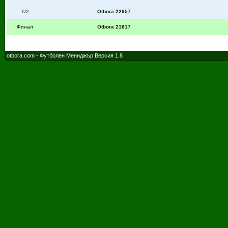
1/2
Otbora 22957
Финал
Otbora 21817
otbora.com - Футболен Мениджър Версия 1.8