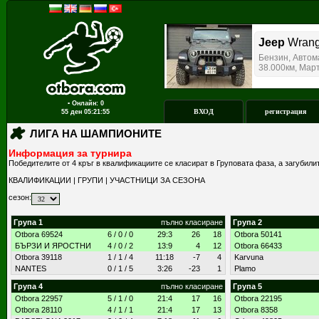
▪ Онлайн: 0
ВХОД
регистрация
55 ден
05:21:55
ЛИГА НА ШАМПИОНИТЕ
Информация за турнира
Победителите от 4 кръг в квалификациите се класират в Груповата фаза, а загубили
КВАЛИФИКАЦИИ
|
ГРУПИ
|
УЧАСТНИЦИ ЗА СЕЗОНА
сезон:
Група 1
пълно класиране
Група 2
Otbora 69524
6 / 0 / 0
29:3
26
18
Otbora 50141
БЪРЗИ И ЯРОСТНИ
4 / 0 / 2
13:9
4
12
Otbora 66433
Otbora 39118
1 / 1 / 4
11:18
-7
4
Karvuna
NANTES
0 / 1 / 5
3:26
-23
1
Plamo
Група 4
пълно класиране
Група 5
Otbora 22957
5 / 1 / 0
21:4
17
16
Otbora 22195
Otbora 28110
4 / 1 / 1
21:4
17
13
Otbora 8358