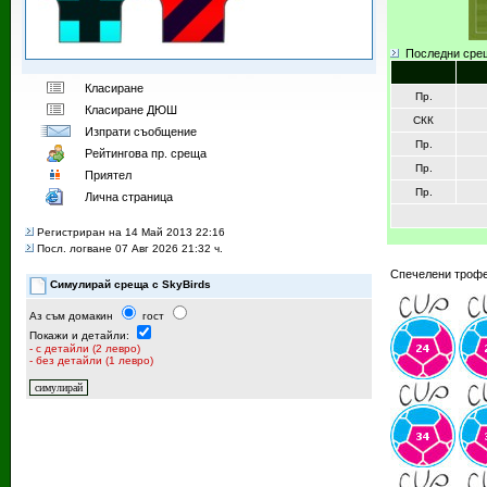
Последни сре
Класиране
Пр.
Класиране ДЮШ
СКК
Изпрати съобщение
Пр.
Рейтингoва пр. среща
Пр.
Приятел
Пр.
Лична страница
Регистриран на 14 Май 2013 22:16
Посл. логване 07 Авг 2026 21:32 ч.
Спечелени трофе
Симулирай среща с SkyBirds
Аз съм домакин
гост
Покажи и детайли:
- с детайли (2 левро)
- без детайли (1 левро)