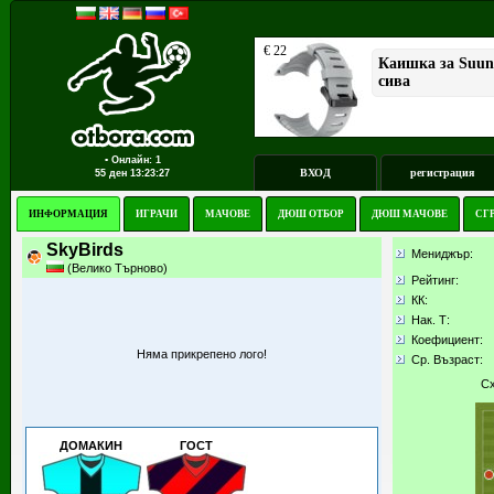
▪ Онлайн: 1
ВХОД
регистрация
55 ден
13:23:27
ИНФОРМАЦИЯ
ИГРАЧИ
МАЧОВЕ
ДЮШ ОТБОР
ДЮШ МАЧОВЕ
СГ
SkyBirds
Мениджър:
(Велико Търново)
Рейтинг:
КК
:
Нак. Т:
Коефициент:
Няма прикрепено лого!
Ср. Възраст:
Сх
ДОМАКИН
ГОСТ