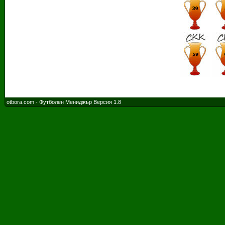
otbora.com - Футболен Мениджър Версия 1.8