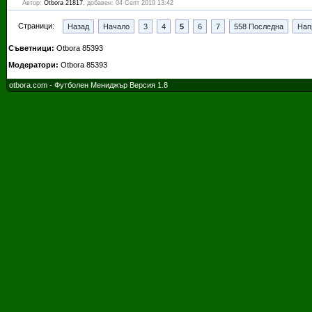
Автор:
Otbora 21817
, добавен: 04 Септ 2019 13:42
Страници:
Назад
Начало
3
4
5
6
7
558 Последна
Нап
Съветници:
Otbora 85393
Модератори:
Otbora 85393
otbora.com - Футболен Мениджър Версия 1.8