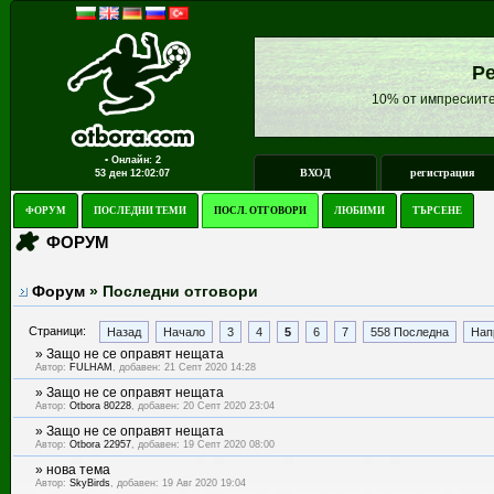
Ре
10% от импресиите
▪ Онлайн: 2
ВХОД
регистрация
53 ден
12:02:07
ФОРУМ
ПОСЛЕДНИ ТЕМИ
ПОСЛ. ОТГОВОРИ
ЛЮБИМИ
ТЪРСЕНЕ
ФОРУМ
Форум
» Последни отговори
Страници:
Назад
Начало
3
4
5
6
7
558 Последна
Нап
»
Защо не се оправят нещата
Автор:
FULHAM
, добавен: 21 Септ 2020 14:28
»
Защо не се оправят нещата
Автор:
Otbora 80228
, добавен: 20 Септ 2020 23:04
»
Защо не се оправят нещата
Автор:
Otbora 22957
, добавен: 19 Септ 2020 08:00
»
нова тема
Автор:
SkyBirds
, добавен: 19 Авг 2020 19:04