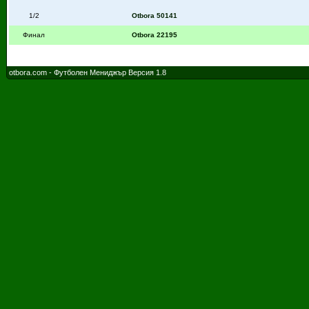
1/2
Otbora 50141
Финал
Otbora 22195
otbora.com - Футболен Мениджър Версия 1.8