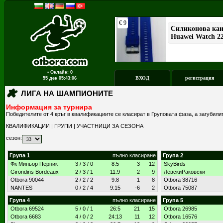
▪ Онлайн: 0
ВХОД
регистрация
55 ден
05:43:06
ЛИГА НА ШАМПИОНИТЕ
Информация за турнира
Победителите от 4 кръг в квалификациите се класират в Груповата фаза, а загубили
КВАЛИФИКАЦИИ
|
ГРУПИ
|
УЧАСТНИЦИ ЗА СЕЗОНА
сезон:
Група 1
пълно класиране
Група 2
Фк Миньор Перник
3 / 3 / 0
8:5
3
12
SkyBirds
Girondins Bordeaux
2 / 3 / 1
11:9
2
9
ЛевскиРаковски
Otbora 90044
2 / 2 / 2
9:8
1
8
Otbora 38716
NANTES
0 / 2 / 4
9:15
-6
2
Otbora 75087
Група 4
пълно класиране
Група 5
Otbora 69524
5 / 0 / 1
26:5
21
15
Otbora 26985
Otbora 6683
4 / 0 / 2
24:13
11
12
Otbora 16576