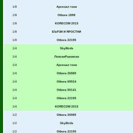
1/8
Арсенал тони
1/8
Otbora 1898
1/8
KORECOM 2015
1/8
БЪРЗИ И ЯРОСТНИ
1/8
Otbora 22195
1/4
SkyBirds
1/4
ЛевскиРаковски
1/4
Арсенал тони
1/4
Otbora 26985
1/4
Otbora 69524
1/4
Otbora 50141
1/4
Otbora 22195
1/4
KORECOM 2015
1/2
Otbora 26985
1/2
SkyBirds
1/2
Otbora 22195