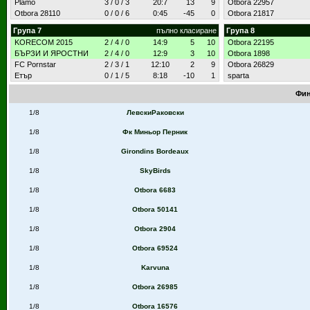
Plamo
3 / 0 / 3
20:7
13
9
Otbora 22957
Otbora 28110
0 / 0 / 6
0:45
-45
0
Otbora 21817
Група 7
пълно класиране
Група 8
KORECOM 2015
2 / 4 / 0
14:9
5
10
Otbora 22195
БЪРЗИ И ЯРОСТНИ
2 / 4 / 0
12:9
3
10
Otbora 1898
FC Pornstar
2 / 3 / 1
12:10
2
9
Otbora 26829
Етър
0 / 1 / 5
8:18
-10
1
sparta
Фин
1/8
ЛевскиРаковски
1/8
Фк Миньор Перник
1/8
Girondins Bordeaux
1/8
SkyBirds
1/8
Otbora 6683
1/8
Otbora 50141
1/8
Otbora 2904
1/8
Otbora 69524
1/8
Karvuna
1/8
Otbora 26985
1/8
Otbora 16576