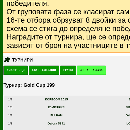
победителя.
От груповата фаза се класират са
16-те отбора обрзуват 8 двойки за
схема се стига до определяне побе
Наградите от турнира, ще се опред
зависят от броя на участниците в 
ТУРНИРИ
УЧАСТНИЦИ
КВАЛИФИКАЦИИ
ГРУПИ
ФИНАЛНА ФАЗА
Турнир: Gold Cup 199
1/8
KORECOM 2015
1/8
БЪЛГАРИЯ
ФК
1/8
FULHAM
Ot
1/8
Otbora 5641
L