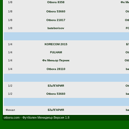
1/8
Otbora 8358
Фк М
1/8
Otbora 53660
Ot
1/8
Otbora 21817
Ot
1/8
bateborisov
FC
1/4
KORECOM 2015
Б
1/4
FULHAM
Ot
1/4
Фк Миньор Перник
Ot
1/4
Otbora 28110
ba
1/2
БЪЛГАРИЯ
Ot
1/2
Otbora 53660
ba
Финал
БЪЛГАРИЯ
ba
otbora.com - Футболен Мениджър Версия 1.8