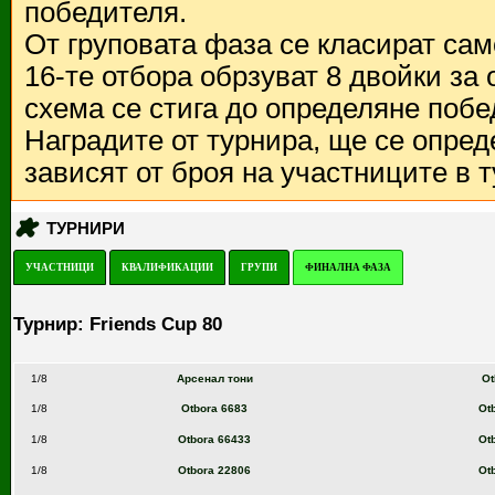
победителя.
От груповата фаза се класират са
16-те отбора обрзуват 8 двойки за
схема се стига до определяне побе
Наградите от турнира, ще се опред
зависят от броя на участниците в 
ТУРНИРИ
УЧАСТНИЦИ
КВАЛИФИКАЦИИ
ГРУПИ
ФИНАЛНА ФАЗА
Турнир: Friends Cup 80
1/8
Арсенал тони
Ot
1/8
Otbora 6683
Ot
1/8
Otbora 66433
Ot
1/8
Otbora 22806
Ot