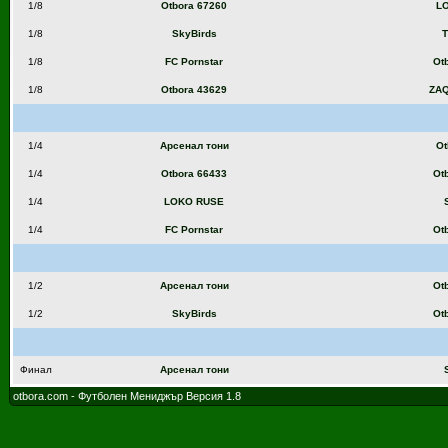
1/8
Otbora 67260
L
1/8
SkyBirds
T
1/8
FC Pornstar
Ot
1/8
Otbora 43629
ZAQ
1/4
Арсенал тони
Ot
1/4
Otbora 66433
Ot
1/4
LOKO RUSE
1/4
FC Pornstar
Ot
1/2
Арсенал тони
Ot
1/2
SkyBirds
Ot
Финал
Арсенал тони
otbora.com - Футболен Мениджър Версия 1.8