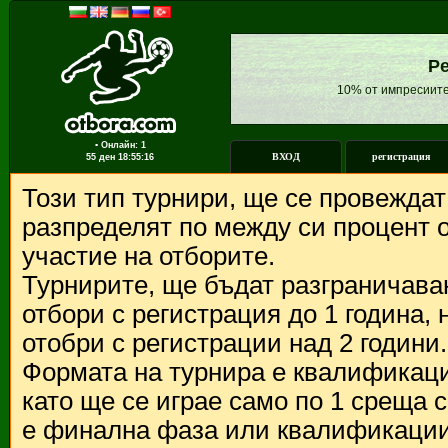
Ре
10% от импресиите
▪ Онлайн: 1
ВХОД
регистрация
55 ден
18:55:16
Този тип турнири, ще се провежда
разпределят по между си процент о
участие на отборите.
Турнирите, ще бъдат разграничава
отбори с регистрация до 1 година,
отобри с регистрации над 2 години.
Формата на турнира е квалификации
като ще се играе само по 1 среща 
е финална фаза или квалификации 