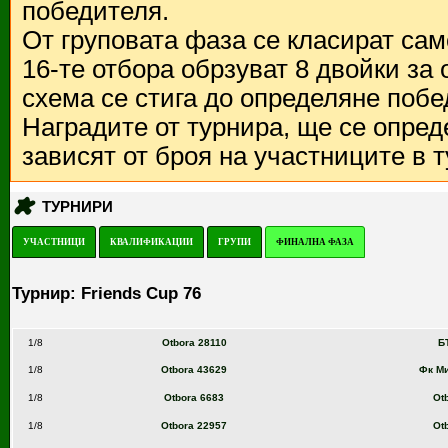
победителя.
От груповата фаза се класират са
16-те отбора обрзуват 8 двойки за
схема се стига до определяне побе
Наградите от турнира, ще се опред
зависят от броя на участниците в 
ТУРНИРИ
УЧАСТНИЦИ
КВАЛИФИКАЦИИ
ГРУПИ
ФИНАЛНА ФАЗА
Турнир: Friends Cup 76
1/8
Otbora 28110
Б
1/8
Otbora 43629
Фк М
1/8
Otbora 6683
Ot
1/8
Otbora 22957
Ot