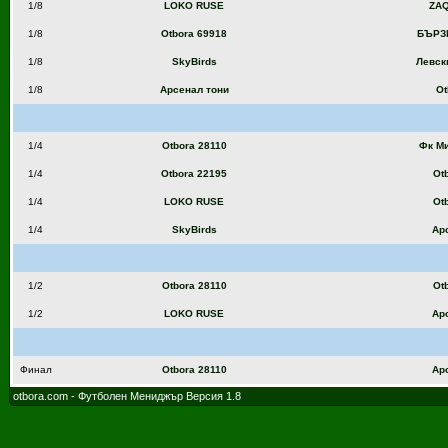
1/8
LOKO RUSE
ZAQ
1/8
Otbora 69918
БЪРЗ
1/8
SkyBirds
Левск
1/8
Арсенал тони
Ot
1/4
Otbora 28110
Фк М
1/4
Otbora 22195
Ot
1/4
LOKO RUSE
Ot
1/4
SkyBirds
Ар
1/2
Otbora 28110
Ot
1/2
LOKO RUSE
Ар
Финал
Otbora 28110
Ар
otbora.com - Футболен Мениджър Версия 1.8