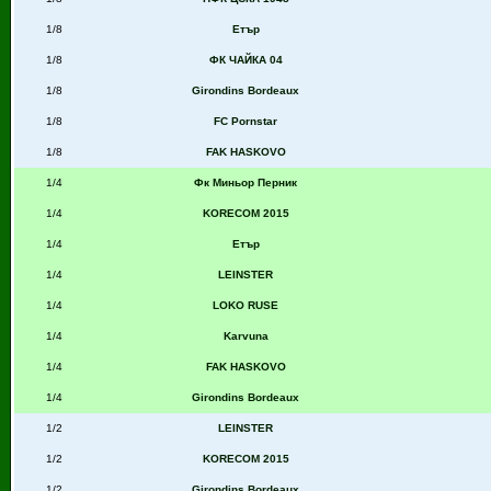
1/8
Етър
1/8
ФК ЧАЙКА 04
1/8
Girondins Bordeaux
1/8
FC Pornstar
1/8
FAK HASKOVO
1/4
Фк Миньор Перник
1/4
KORECOM 2015
1/4
Етър
1/4
LEINSTER
1/4
LOKO RUSE
1/4
Karvuna
1/4
FAK HASKOVO
1/4
Girondins Bordeaux
1/2
LEINSTER
1/2
KORECOM 2015
1/2
Girondins Bordeaux