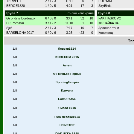
TERVEL 1
2 / 1 / 3
11:11
0
7
FULHAM
BEROE1820
1 / 0 / 5
4:21
-17
3
SkyBirds
Група 7
пълно класиране
Група 8
Girondins Bordeaux
6 / 0 / 0
33:1
32
18
FAK HASKOVO
FC Pornstar
3 / 1 / 2
11:10
1
10
ФК ЧАЙКА 04
Sjef
2 / 1 / 3
7:17
-10
7
Арсенал тони
BARSELONA 2017
0 / 0 / 6
3:26
-23
0
Копривец
Фин
1/8
Левски1914
1/8
KORECOM 2015
1/8
Avren
1/8
Фк Миньор Перник
1/8
Sporting6ampio
1/8
Karvuna
1/8
LOKO RUSE
1/8
Ямбол 1915
1/8
ПФК Левски1914
1/8
LEINSTER
1/8
ПФК ЦСКА 1948