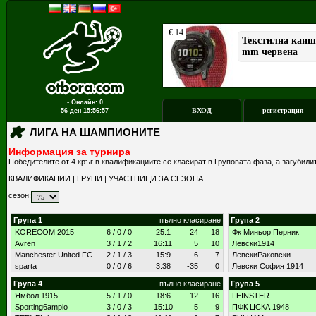
▪ Онлайн: 0
ВХОД
регистрация
56 ден
15:56:57
ЛИГА НА ШАМПИОНИТЕ
Информация за турнира
Победителите от 4 кръг в квалификациите се класират в Груповата фаза, а загубили
КВАЛИФИКАЦИИ
|
ГРУПИ
|
УЧАСТНИЦИ ЗА СЕЗОНА
сезон:
Група 1
пълно класиране
Група 2
KORECOM 2015
6 / 0 / 0
25:1
24
18
Фк Миньор Перник
Avren
3 / 1 / 2
16:11
5
10
Левски1914
Manchester United FC
2 / 1 / 3
15:9
6
7
ЛевскиРаковски
sparta
0 / 0 / 6
3:38
-35
0
Левски София 1914
Група 4
пълно класиране
Група 5
Ямбол 1915
5 / 1 / 0
18:6
12
16
LEINSTER
Sporting6ampio
3 / 0 / 3
15:10
5
9
ПФК ЦСКА 1948