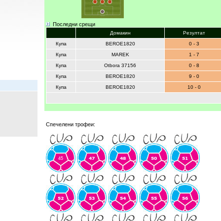
Последни срещи
Домакин
Резултат
Купа
BEROE1820
0 - 3
Купа
MAREK
1 - 7
Купа
Otbora 37156
0 - 8
Купа
BEROE1820
9 - 0
Купа
BEROE1820
10 - 0
Спечелени трофеи: