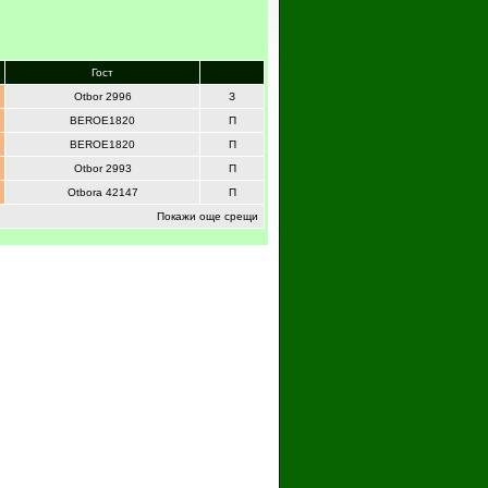
Гост
Otbor 2996
З
BEROE1820
П
BEROE1820
П
Otbor 2993
П
Otbora 42147
П
Покажи още срещи