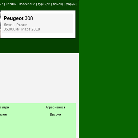
ия
|
новини
|
класиране
|
турнири
|
помощ
|
форум
|
а игра
Агресивност
ален
Висока