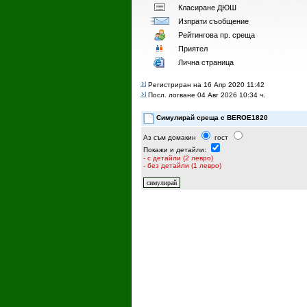
Класиране ДЮШ
Изпрати съобщение
Рейтингoва пр. среща
Приятел
Лична страница
Регистриран на 16 Апр 2020 11:42
Посл. логване 04 Авг 2026 10:34 ч.
Симулирай среща с BEROE1820
Аз съм домакин
гост
Покажи и детайли:
- с детайли (2 левро)
- без детайли (1 левро)