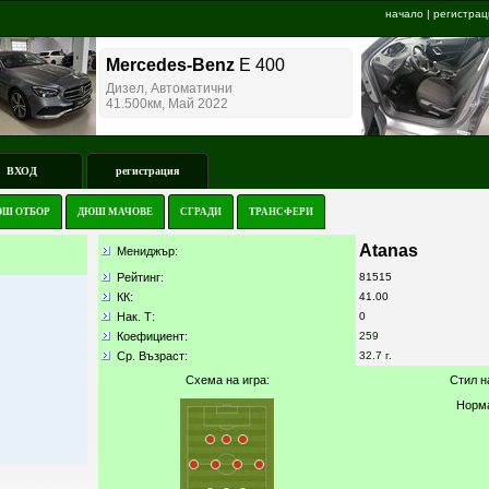
начало
|
регистрац
ВХОД
регистрация
Ш ОТБОР
ДЮШ МАЧОВЕ
СГРАДИ
ТРАНСФЕРИ
Atanas
Мениджър:
Рейтинг:
81515
КК
:
41.00
Нак. Т:
0
Коефициент:
259
Ср. Възраст:
32.7 г.
Схема на игра:
Стил н
Норм