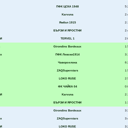
ПФК ЦСКА 1948
5:
Karvuna
2:
Ямбол 1915
2:
БЪРЗИ И ЯРОСТНИ
2:
НИ
TERVEL 1
2:
4
Girondins Bordeaux
1:
ux
ПФК Левски1914
3:
Чаворселона
6:
ZAQSuperstars
1:
LOKO RUSE
2:
ФК ЧАЙКА 04
0:
НИ
Karvuna
2:
БЪРЗИ И ЯРОСТНИ
1:
Girondins Bordeaux
3:
ux
ZAQSuperstars
3:
НИ
LOKO RUSE
3: