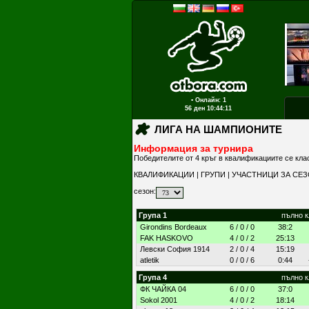
▪ Онлайн: 1
56 ден
10:44:11
ЛИГА НА ШАМПИОНИТЕ
Информация за турнира
Победителите от 4 кръг в квалификациите се кла
КВАЛИФИКАЦИИ
|
ГРУПИ
|
УЧАСТНИЦИ ЗА СЕ
сезон:
Група 1
пълно 
Girondins Bordeaux
6 / 0 / 0
38:2
FAK HASKOVO
4 / 0 / 2
25:13
Левски София 1914
2 / 0 / 4
15:19
atletik
0 / 0 / 6
0:44
Група 4
пълно 
ФК ЧАЙКА 04
6 / 0 / 0
37:0
Sokol 2001
4 / 0 / 2
18:14