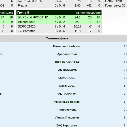
-2
6
KORECOM 2015
2 / 3 / 1
21:8
13
9
Detex Team
-39
0
Fratria
0 / 0 / 6
1:43
-42
0
Греип ленд 33
класиране
Група 8
пълно класиране
24
18
БЪРЗИ И ЯРОСТНИ
6 / 0 / 0
24:1
23
18
7
9
Ямбол 1915
4 / 0 / 2
8:7
1
12
5
9
BEROE1820
2 / 0 / 4
10:17
-7
6
-36
0
FC Pornstar
0 / 0 / 6
1:18
-17
0
Финална фаза
Girondins Bordeaux
1:
ux
Арсенал тони
6:
ПФК Левски1914
1:
4
FAK HASKOVO
2:
LOKO RUSE
0:
Sokol 2001
5:
к
ФК ЧАЙКА 04
0:
Фк Миньор Перник
3:
Чаворселона
2:
ЛевскиРаковски
3:
ZAQSuperstars
1: