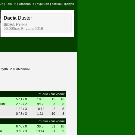
ия
|
новини
|
класиране
|
турнири
|
помощ
|
форум
|
а
Купа на Шампиони
.
пълно класиране
5 / 1 / 0
18:3
15
16
рник
2 / 2 / 2
9:12
-3
8
1 / 2 / 3
10:12
-2
5
0 / 3 / 3
1:11
-10
3
пълно класиране
6 / 0 / 0
36:5
31
18
ки
3 / 0 / 3
13:14
-1
9