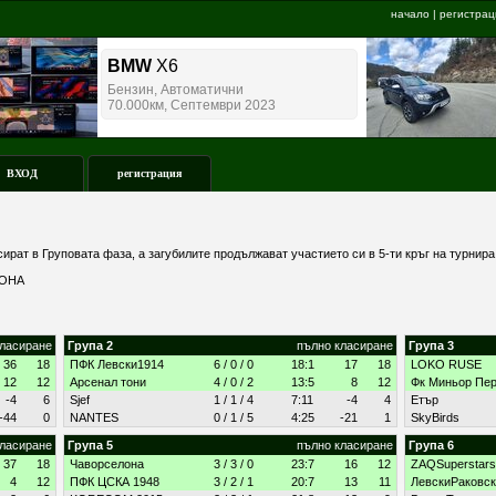
начало
|
регистрац
ВХОД
регистрация
сират в Груповата фаза, а загубилите продължават участието си в 5-ти кръг на турнир
ЗОНА
класиране
Група 2
пълно класиране
Група 3
36
18
ПФК Левски1914
6 / 0 / 0
18:1
17
18
LOKO RUSE
12
12
Арсенал тони
4 / 0 / 2
13:5
8
12
Фк Миньор Пе
-4
6
Sjef
1 / 1 / 4
7:11
-4
4
Етър
-44
0
NANTES
0 / 1 / 5
4:25
-21
1
SkyBirds
класиране
Група 5
пълно класиране
Група 6
37
18
Чаворселона
3 / 3 / 0
23:7
16
12
ZAQSuperstars
4
12
ПФК ЦСКА 1948
3 / 2 / 1
20:7
13
11
ЛевскиРаковс