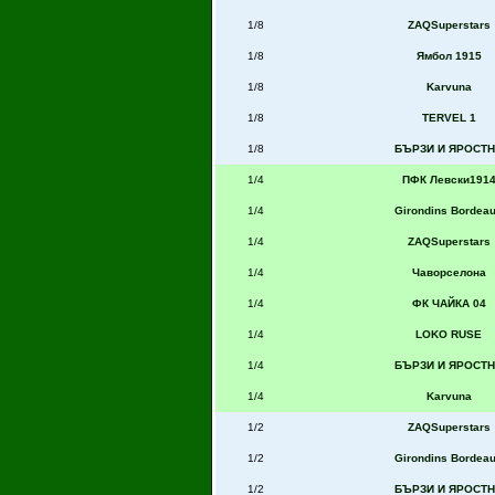
1/8
ZAQSuperstars
1/8
Ямбол 1915
1/8
Karvuna
1/8
TERVEL 1
1/8
БЪРЗИ И ЯРОСТ
1/4
ПФК Левски191
1/4
Girondins Bordea
1/4
ZAQSuperstars
1/4
Чаворселона
1/4
ФК ЧАЙКА 04
1/4
LOKO RUSE
1/4
БЪРЗИ И ЯРОСТ
1/4
Karvuna
1/2
ZAQSuperstars
1/2
Girondins Bordea
1/2
БЪРЗИ И ЯРОСТ