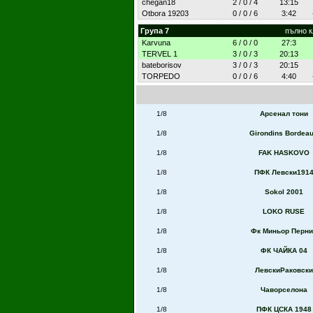
chegan18
2 / 0 / 4
13:15
Otbora 19203
0 / 0 / 6
3:42
Група 7
пълно 
Karvuna
6 / 0 / 0
27:3
TERVEL 1
3 / 0 / 3
20:13
bateborisov
3 / 0 / 3
20:15
TORPEDO
0 / 0 / 6
4:40
1/8
Арсенал тони
1/8
Girondins Bordea
1/8
FAK HASKOVO
1/8
ПФК Левски191
1/8
Sokol 2001
1/8
LOKO RUSE
1/8
Фк Миньор Перни
1/8
ФК ЧАЙКА 04
1/8
ЛевскиРаковски
1/8
Чаворселона
1/8
ПФК ЦСКА 1948