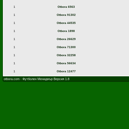
1
Otbora 6563
1
Otbora 91302
1
Otbora 44535
1
Otbora 1898
1
Otbora 26629
1
Otbora 71300
1
Otbora 32258
1
Otbora 56634
1
Otbora 12477
otbora.com - Футболен Мениджър Версия 1.8