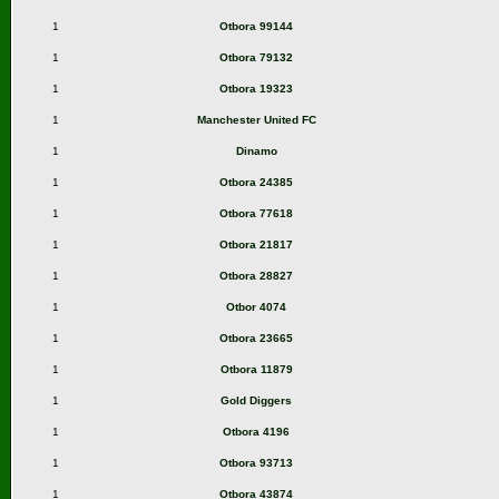
1
Otbora 99144
1
Otbora 79132
1
Otbora 19323
1
Manchester United FC
1
Dinamo
1
Otbora 24385
1
Otbora 77618
1
Otbora 21817
1
Otbora 28827
1
Otbor 4074
1
Otbora 23665
1
Otbora 11879
1
Gold Diggers
1
Otbora 4196
1
Otbora 93713
1
Otbora 43874