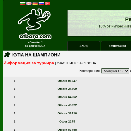
Ре
10% от импресиите
▪ Онлайн: 1
ВХОД
регистрация
53 ден
08:52:17
КУПА НА ШАМПИОНИ
Информация за турнира
|
УЧАСТНИЦИ ЗА СЕЗОНА
Конференция:
с
1
Otbora 91347
1
Otbora 24769
1
Otbora 64662
1
Otbora 45622
1
Otbora 38716
1
Otbor 2275
1
Otbora 53458