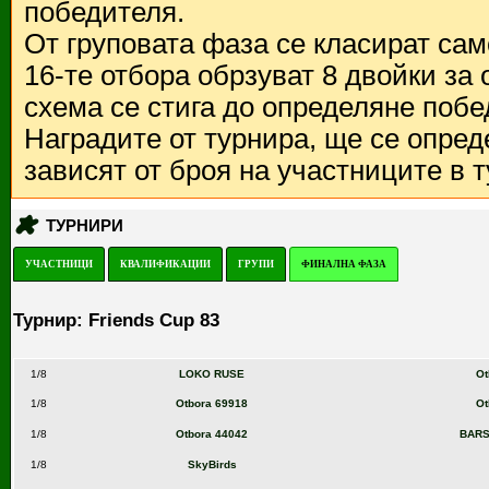
победителя.
От груповата фаза се класират са
16-те отбора обрзуват 8 двойки за
схема се стига до определяне побе
Наградите от турнира, ще се опред
зависят от броя на участниците в 
ТУРНИРИ
УЧАСТНИЦИ
КВАЛИФИКАЦИИ
ГРУПИ
ФИНАЛНА ФАЗА
Турнир: Friends Cup 83
1/8
LOKO RUSE
Ot
1/8
Otbora 69918
Ot
1/8
Otbora 44042
BARS
1/8
SkyBirds