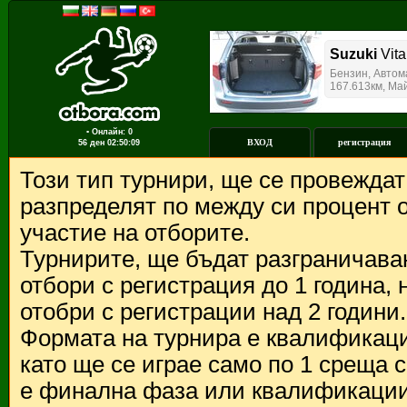
▪ Онлайн: 0
ВХОД
регистрация
56 ден
02:50:09
Този тип турнири, ще се провежда
разпределят по между си процент о
участие на отборите.
Турнирите, ще бъдат разграничава
отбори с регистрация до 1 година,
отобри с регистрации над 2 години.
Формата на турнира е квалификации
като ще се играе само по 1 среща 
е финална фаза или квалификации 