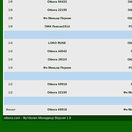
1/8
Otbora 66433
Ot
1/8
Otbora 22195
Ot
1/8
Фк Миньор Перник
Ot
1/8
ПФК Левски1914
FC
1/4
LOKO RUSE
Ot
1/4
Otbora 44042
1/4
Otbora 28110
Ot
1/4
Фк Миньор Перник
FC
1/2
Otbora 69918
1/2
Otbora 22195
Фк М
Финал
Otbora 69918
Фк М
otbora.com - Футболен Мениджър Версия 1.8