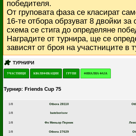
победителя.
От груповата фаза се класират са
16-те отбора обрзуват 8 двойки за
схема се стига до определяне побе
Наградите от турнира, ще се опред
зависят от броя на участниците в 
ТУРНИРИ
УЧАСТНИЦИ
КВАЛИФИКАЦИИ
ГРУПИ
ФИНАЛНА ФАЗА
Турнир: Friends Cup 75
1/8
Otbora 28110
Ot
1/8
bateborisov
1/8
Фк Миньор Перник
Лев
1/8
Otbora 27629
Ot