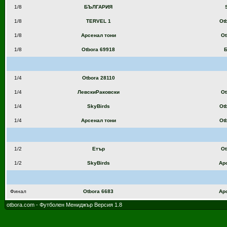
1/8
БЪЛГАРИЯ
1/8
TERVEL 1
Ot
1/8
Арсенал тони
Ot
1/8
Otbora 69918
Б
1/4
Otbora 28110
1/4
ЛевскиРаковски
Ot
1/4
SkyBirds
Ot
1/4
Арсенал тони
Ot
1/2
Етър
Ot
1/2
SkyBirds
Ар
Финал
Otbora 6683
Ар
otbora.com - Футболен Мениджър Версия 1.8