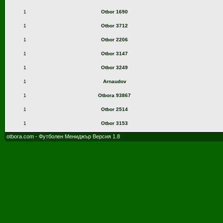
1
Otbor 1690
1
Otbor 3712
1
Otbor 2206
1
Otbor 3147
1
Otbor 3249
1
Arnaudov
1
Otbora 93867
1
Otbor 2514
1
Otbor 3153
otbora.com - Футболен Мениджър Версия 1.8