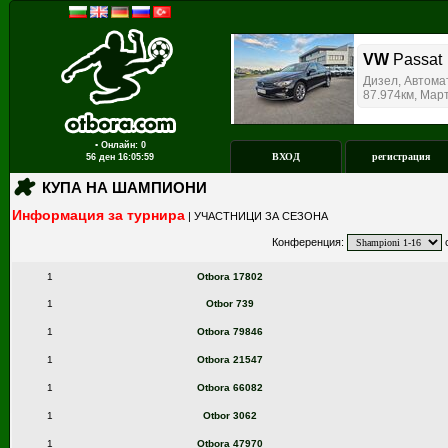
▪ Онлайн: 0
ВХОД
регистрация
56 ден
16:05:59
КУПА НА ШАМПИОНИ
Информация за турнира
|
УЧАСТНИЦИ ЗА СЕЗОНА
Конференция:
с
1
Otbora 17802
1
Otbor 739
1
Otbora 79846
1
Otbora 21547
1
Otbora 66082
1
Otbor 3062
1
Otbora 47970