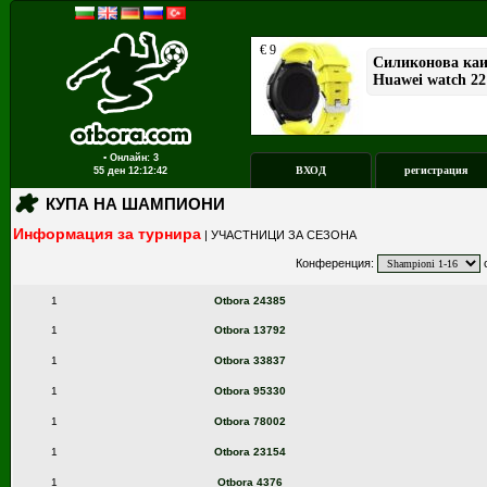
▪ Онлайн: 3
ВХОД
регистрация
55 ден
12:12:42
КУПА НА ШАМПИОНИ
Информация за турнира
|
УЧАСТНИЦИ ЗА СЕЗОНА
Конференция:
с
1
Otbora 24385
1
Otbora 13792
1
Otbora 33837
1
Otbora 95330
1
Otbora 78002
1
Otbora 23154
1
Otbora 4376