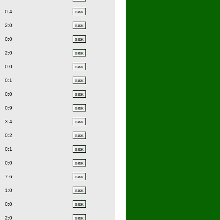
0:4
2:0
0:0
2:0
0:0
0:1
0:0
0:9
3:4
0:2
0:1
0:0
7:6
1:0
0:0
2:0