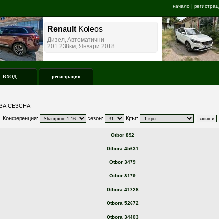
начало
|
регистрац
ВХОД
регистрация
ЗА СЕЗОНА
Конференция:
сезон:
Кръг:
Otbor 892
Otbora 45631
Otbor 3479
Otbor 3179
Otbora 41228
Otbora 52672
Otbora 34403