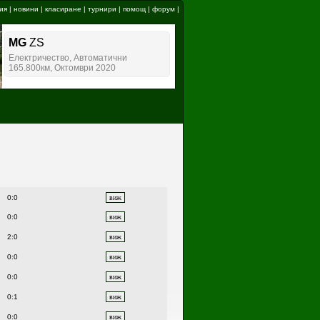
ия
|
новини
|
класиране
|
турнири
|
помощ
|
форум
|
0:0
0:0
2:0
0:0
0:0
0:1
0:0