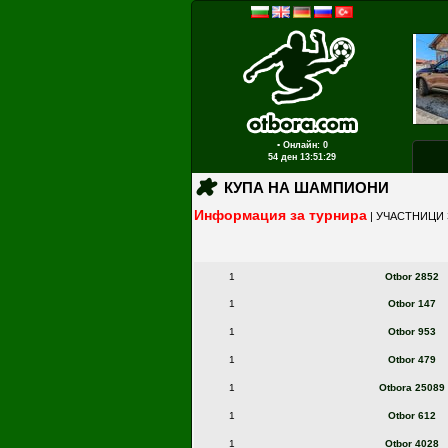
▪ Онлайн: 0
54 ден
13:51:29
КУПА НА ШАМПИОНИ
Информация за турнира
|
УЧАСТНИЦИ 
1
Otbor 2852
1
Otbor 147
1
Otbor 953
1
Otbor 479
1
Otbora 25089
1
Otbor 612
1
Otbor 4028