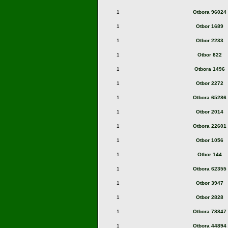
1
Otbora 96024
1
Otbor 1689
1
Otbor 2233
1
Otbor 822
1
Otbora 1496
1
Otbor 2272
1
Otbora 65286
1
Otbor 2014
1
Otbora 22601
1
Otbor 1056
1
Otbor 144
1
Otbora 62355
1
Otbor 3947
1
Otbor 2828
1
Otbora 78847
1
Otbora 44894