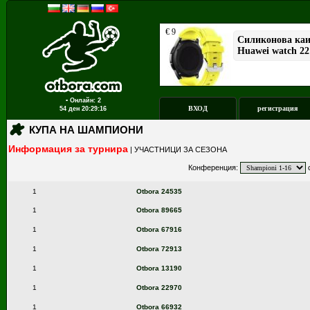
▪ Онлайн: 2
ВХОД
регистрация
54 ден
20:29:16
КУПА НА ШАМПИОНИ
Информация за турнира
|
УЧАСТНИЦИ ЗА СЕЗОНА
Конференция:
с
1
Otbora 24535
1
Otbora 89665
1
Otbora 67916
1
Otbora 72913
1
Otbora 13190
1
Otbora 22970
1
Otbora 66932