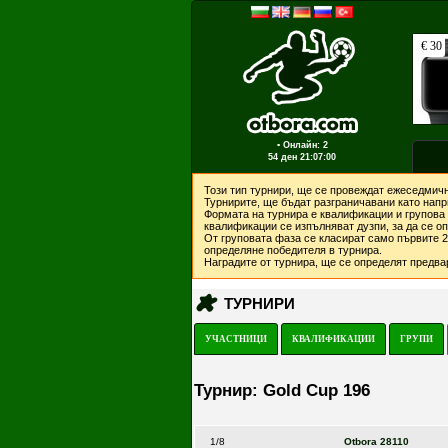
▪ Онлайн: 2
54 ден
21:07:00
Този тип турнири, ще се провеждат ежеседмичн
Турнирите, ще бъдат разграничавани като напри
Формата на турнира е квалификации и групова 
квалификации се изпълняват дузпи, за да се о
От груповата фаза се класират само първите 2 
определяне победителя в турнира.
Наградите от турнира, ще се определят предвар
ТУРНИРИ
УЧАСТНИЦИ
КВАЛИФИКАЦИИ
ГРУПИ
Турнир: Gold Cup 196
1/8
Otbora 28110