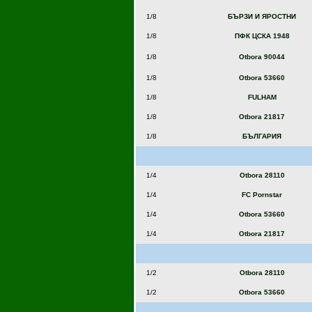
1/8
БЪРЗИ И ЯРОСТНИ
1/8
ПФК ЦСКА 1948
1/8
Otbora 90044
1/8
Otbora 53660
1/8
FULHAM
1/8
Otbora 21817
1/8
БЪЛГАРИЯ
1/4
Otbora 28110
1/4
FC Pornstar
1/4
Otbora 53660
1/4
Otbora 21817
1/2
Otbora 28110
1/2
Otbora 53660