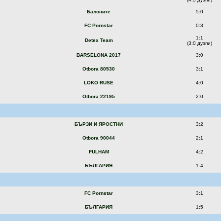
Балоните
5:0
FC Pornstar
0:3
1:1
Detex Team
(3:0 дузпи)
BARSELONA 2017
3:0
Otbora 80530
3:1
LOKO RUSE
4:0
Otbora 22195
2:0
БЪРЗИ И ЯРОСТНИ
3:2
Otbora 90044
2:1
FULHAM
4:2
БЪЛГАРИЯ
1:4
FC Pornstar
3:1
БЪЛГАРИЯ
1:5