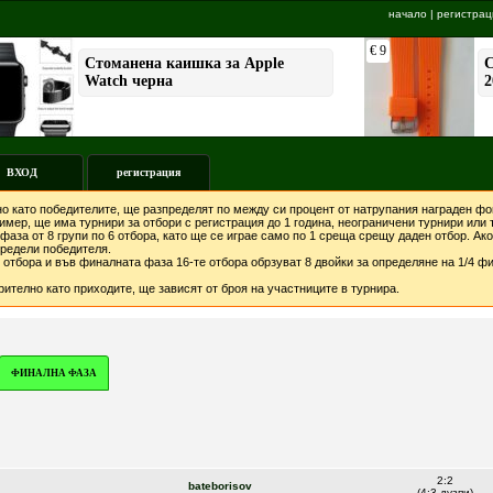
начало
|
регистрац
ВХОД
регистрация
о като победителите, ще разпределят по между си процент от натрупания награден фон
мер, ще има турнири за отбори с регистрация до 1 година, неограничени турнири или т
фаза от 8 групи по 6 отбора, като ще се играе само по 1 среща срещу даден отбор. А
предели победителя.
отбора и във финалната фаза 16-те отбора обрзуват 8 двойки за определяне на 1/4 фи
ително като приходите, ще зависят от броя на участниците в турнира.
ФИНАЛНА ФАЗА
2:2
bateborisov
(4:3 дузпи)