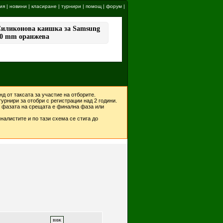
ия
|
новини
|
класиране
|
турнири
|
помощ
|
форум
|
д от таксата за участие на отборите.
урнири за отобри с регистрации над 2 години.
ко фазата на срещата е финална фаза или
налистите и по тази схема се стига до