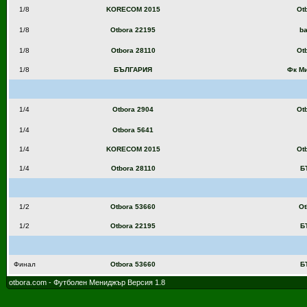
1/8
KORECOM 2015
Ot
1/8
Otbora 22195
ba
1/8
Otbora 28110
Ot
1/8
БЪЛГАРИЯ
Фк М
1/4
Otbora 2904
Ot
1/4
Otbora 5641
1/4
KORECOM 2015
Ot
1/4
Otbora 28110
Б
1/2
Otbora 53660
Ot
1/2
Otbora 22195
Б
Финал
Otbora 53660
Б
otbora.com - Футболен Мениджър Версия 1.8