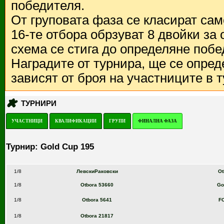
победителя.
От груповата фаза се класират са
16-те отбора обрзуват 8 двойки за
схема се стига до определяне побе
Наградите от турнира, ще се опред
зависят от броя на участниците в 
ТУРНИРИ
УЧАСТНИЦИ
КВАЛИФИКАЦИИ
ГРУПИ
ФИНАЛНА ФАЗА
Турнир: Gold Cup 195
1/8
ЛевскиРаковски
Ot
1/8
Otbora 53660
Go
1/8
Otbora 5641
FC
1/8
Otbora 21817