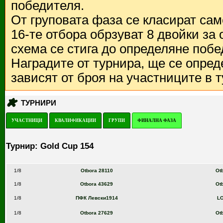
победителя.
От груповата фаза се класират са
16-те отбора обрзуват 8 двойки за
схема се стига до определяне побе
Наградите от турнира, ще се опред
зависят от броя на участниците в 
ТУРНИРИ
УЧАСТНИЦИ
КВАЛИФИКАЦИИ
ГРУПИ
ФИНАЛНА ФАЗА
Турнир: Gold Cup 154
1/8
Otbora 28110
Ot
1/8
Otbora 43629
Ot
1/8
ПФК Левски1914
L
1/8
Otbora 27629
Ot