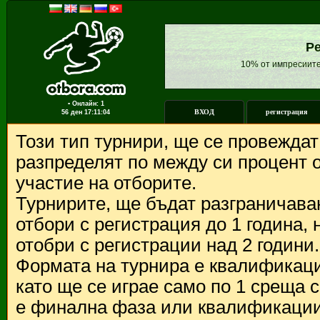
Ре
10% от импресиите
▪ Онлайн: 1
ВХОД
регистрация
56 ден
17:11:04
Този тип турнири, ще се провежда
разпределят по между си процент о
участие на отборите.
Турнирите, ще бъдат разграничава
отбори с регистрация до 1 година,
отобри с регистрации над 2 години.
Формата на турнира е квалификации
като ще се играе само по 1 среща 
е финална фаза или квалификации 