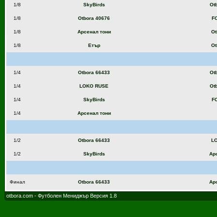
1/8
SkyBirds
Ot
1/8
Otbora 40676
FC
1/8
Арсенал тони
Ot
1/8
Етър
Ot
1/4
Otbora 66433
Ot
1/4
LOKO RUSE
Ot
1/4
SkyBirds
FC
1/4
Арсенал тони
1/2
Otbora 66433
L
1/2
SkyBirds
Ар
Финал
Otbora 66433
Ар
otbora.com - Футболен Мениджър Версия 1.8