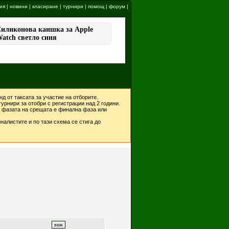
ия
|
новини
|
класиране
|
турнири
|
помощ
|
форум
|
д от таксата за участие на отборите.
урнири за отобри с регистрации над 2 години.
ко фазата на срещата е финална фаза или
налистите и по тази схема се стига до