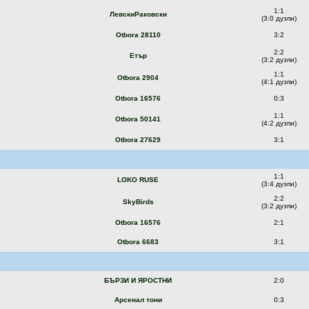
1:1
ЛевскиРаковски
(3:0 дузпи)
Otbora 28110
3:2
2:2
Етър
(3:2 дузпи)
1:1
Otbora 2904
(4:1 дузпи)
Otbora 16576
0:3
1:1
Otbora 50141
(4:2 дузпи)
Otbora 27629
3:1
1:1
LOKO RUSE
(3:4 дузпи)
2:2
SkyBirds
(3:2 дузпи)
Otbora 16576
2:1
Otbora 6683
3:1
БЪРЗИ И ЯРОСТНИ
2:0
Арсенал тони
0:3