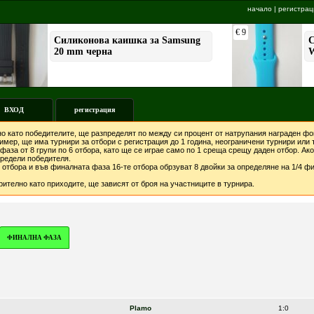
начало
|
регистрац
ВХОД
регистрация
о като победителите, ще разпределят по между си процент от натрупания награден фон
мер, ще има турнири за отбори с регистрация до 1 година, неограничени турнири или т
фаза от 8 групи по 6 отбора, като ще се играе само по 1 среща срещу даден отбор. А
предели победителя.
отбора и във финалната фаза 16-те отбора обрзуват 8 двойки за определяне на 1/4 фи
ително като приходите, ще зависят от броя на участниците в турнира.
ФИНАЛНА ФАЗА
Plamo
1:0