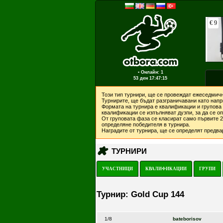
▪ Онлайн: 1
53 ден
17:47:15
Този тип турнири, ще се провеждат ежеседмичн
Турнирите, ще бъдат разграничавани като напри
Формата на турнира е квалификации и групова 
квалификации се изпълняват дузпи, за да се о
От груповата фаза се класират само първите 2 
определяне победителя в турнира.
Наградите от турнира, ще се определят предвар
ТУРНИРИ
УЧАСТНИЦИ
КВАЛИФИКАЦИИ
ГРУПИ
Турнир: Gold Cup 144
1/8
bateborisov