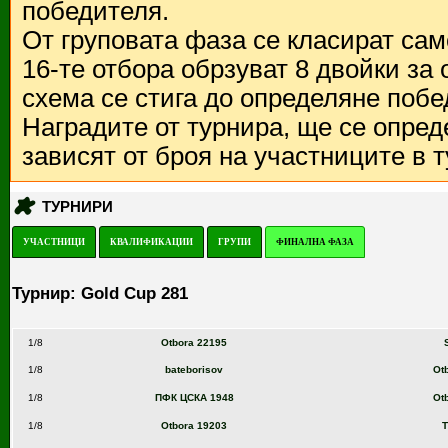
победителя.
От груповата фаза се класират са
16-те отбора обрзуват 8 двойки за
схема се стига до определяне побе
Наградите от турнира, ще се опред
зависят от броя на участниците в 
ТУРНИРИ
УЧАСТНИЦИ
КВАЛИФИКАЦИИ
ГРУПИ
ФИНАЛНА ФАЗА
Турнир: Gold Cup 281
1/8
Otbora 22195
1/8
bateborisov
Ot
1/8
ПФК ЦСКА 1948
Ot
1/8
Otbora 19203
T