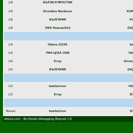
1/8
БЪРЗИ И ЯРОСТНИ
1/8
Girondins Bordeaux
KOR
1/8
БЪЛГАРИЯ
FC
1/8
ПФК Левски1914
ZAQ
1/4
Otbora 22195
ba
1/4
ПФК ЦСКА 1948
Ot
1/4
Етър
Giron
1/4
БЪЛГАРИЯ
ZAQ
1/2
bateborisov
Ot
1/2
Етър
Б
Финал
bateborisov
Б
otbora.com - Футболен Мениджър Версия 1.8