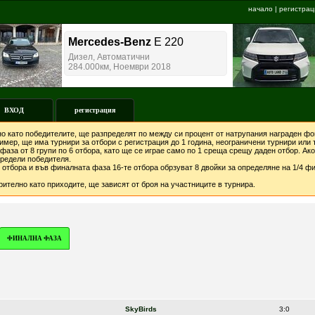
начало
|
регистрац
ВХОД
регистрация
о като победителите, ще разпределят по между си процент от натрупания награден фон
мер, ще има турнири за отбори с регистрация до 1 година, неограничени турнири или т
фаза от 8 групи по 6 отбора, като ще се играе само по 1 среща срещу даден отбор. А
предели победителя.
отбора и във финалната фаза 16-те отбора обрзуват 8 двойки за определяне на 1/4 фи
ително като приходите, ще зависят от броя на участниците в турнира.
ФИНАЛНА ФАЗА
SkyBirds
3:0