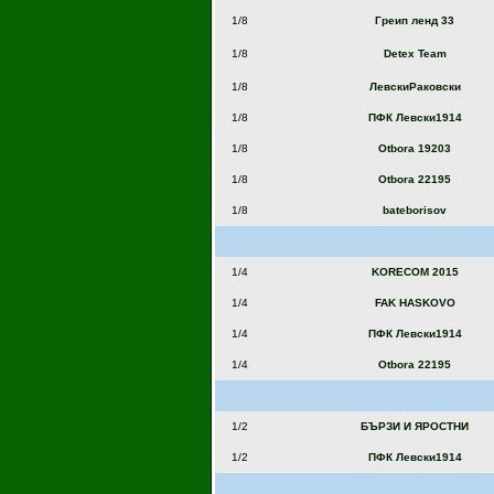
1/8
Греип ленд 33
1/8
Detex Team
1/8
ЛевскиРаковски
1/8
ПФК Левски1914
1/8
Otbora 19203
1/8
Otbora 22195
1/8
bateborisov
1/4
KORECOM 2015
1/4
FAK HASKOVO
1/4
ПФК Левски1914
1/4
Otbora 22195
1/2
БЪРЗИ И ЯРОСТНИ
1/2
ПФК Левски1914