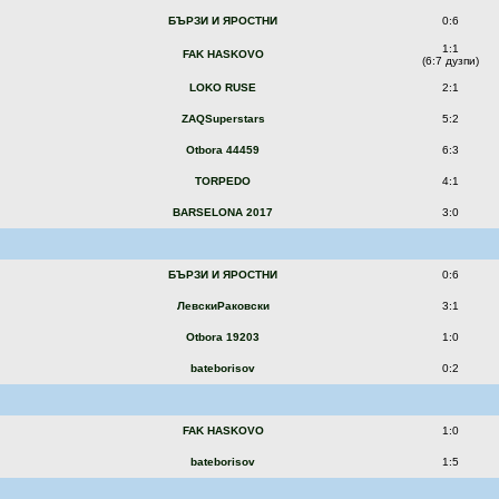
БЪРЗИ И ЯРОСТНИ
0:6
1:1
FAK HASKOVO
(6:7 дузпи)
LOKO RUSE
2:1
ZAQSuperstars
5:2
Otbora 44459
6:3
TORPEDO
4:1
BARSELONA 2017
3:0
БЪРЗИ И ЯРОСТНИ
0:6
ЛевскиРаковски
3:1
Otbora 19203
1:0
bateborisov
0:2
FAK HASKOVO
1:0
bateborisov
1:5