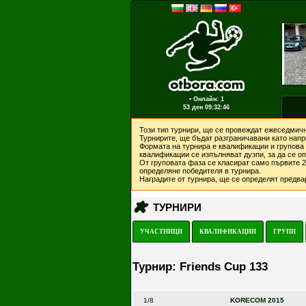
▪ Онлайн: 1
53 ден
09:32:46
Този тип турнири, ще се провеждат ежеседмичн
Турнирите, ще бъдат разграничавани като напри
Формата на турнира е квалификации и групова 
квалификации се изпълняват дузпи, за да се о
От груповата фаза се класират само първите 2 
определяне победителя в турнира.
Наградите от турнира, ще се определят предвар
ТУРНИРИ
УЧАСТНИЦИ
КВАЛИФИКАЦИИ
ГРУПИ
Турнир: Friends Cup 133
1/8
KORECOM 2015