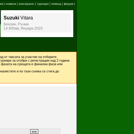
ия
|
новини
|
класиране
|
турнири
|
помощ
|
форум
|
д от таксата за участие на отборите.
урнири за отобри с регистрации над 2 години.
ко фазата на срещата е финална фаза или
налистите и по тази схема се стига до