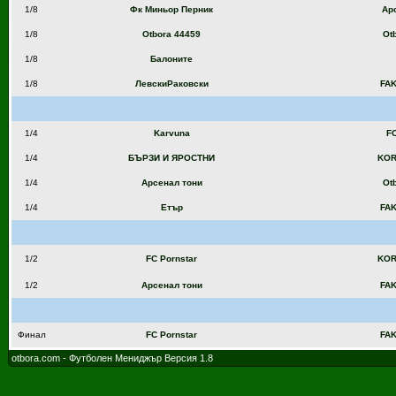
1/8
Фк Миньор Перник
Ар
1/8
Otbora 44459
Ot
1/8
Балоните
1/8
ЛевскиРаковски
FA
1/4
Karvuna
FC
1/4
БЪРЗИ И ЯРОСТНИ
KOR
1/4
Арсенал тони
Ot
1/4
Етър
FA
1/2
FC Pornstar
KOR
1/2
Арсенал тони
FA
Финал
FC Pornstar
FA
otbora.com - Футболен Мениджър Версия 1.8