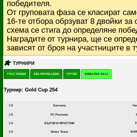
победителя.
От груповата фаза се класират са
16-те отбора обрзуват 8 двойки за
схема се стига до определяне побе
Наградите от турнира, ще се опред
зависят от броя на участниците в 
ТУРНИРИ
УЧАСТНИЦИ
КВАЛИФИКАЦИИ
ГРУПИ
ФИНАЛНА ФАЗА
Турнир: Gold Cup 254
1/8
Karvuna
Ча
1/8
FC Pornstar
1/8
БЪРЗИ И ЯРОСТНИ
1/8
Detex Team
KOR