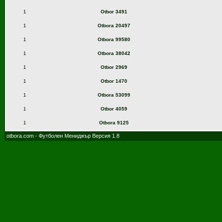
1
Otbor 3491
1
Otbora 20497
1
Otbora 99580
1
Otbora 38042
1
Otbor 2969
1
Otbor 1470
1
Otbora 53099
1
Otbor 4059
1
Otbora 9125
otbora.com - Футболен Мениджър Версия 1.8