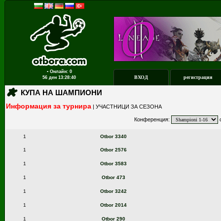
▪ Онлайн: 0
ВХОД
регистрация
56 ден
13:28:40
КУПА НА ШАМПИОНИ
Информация за турнира
|
УЧАСТНИЦИ ЗА СЕЗОНА
Конференция:
с
1
Otbor 3340
1
Otbor 2576
1
Otbor 3583
1
Otbor 473
1
Otbor 3242
1
Otbor 2014
1
Otbor 290