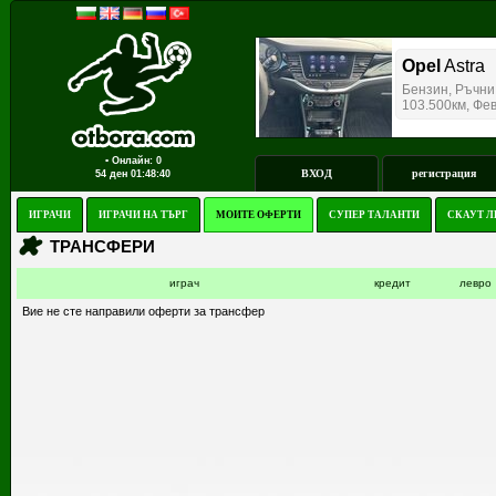
▪ Онлайн: 0
ВХОД
регистрация
54 ден
01:48:40
ИГРАЧИ
ИГРАЧИ НА ТЪРГ
МОИТЕ ОФЕРТИ
СУПЕР ТАЛАНТИ
СКАУТ Л
ТРАНСФЕРИ
играч
кредит
левро
Вие не сте направили оферти за трансфер