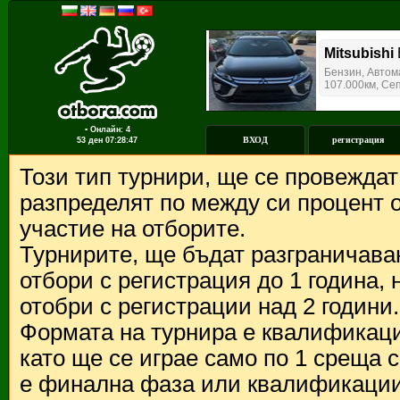
▪ Онлайн: 4
ВХОД
регистрация
53 ден
07:28:47
Този тип турнири, ще се провежда
разпределят по между си процент о
участие на отборите.
Турнирите, ще бъдат разграничава
отбори с регистрация до 1 година,
отобри с регистрации над 2 години.
Формата на турнира е квалификации
като ще се играе само по 1 среща 
е финална фаза или квалификации 