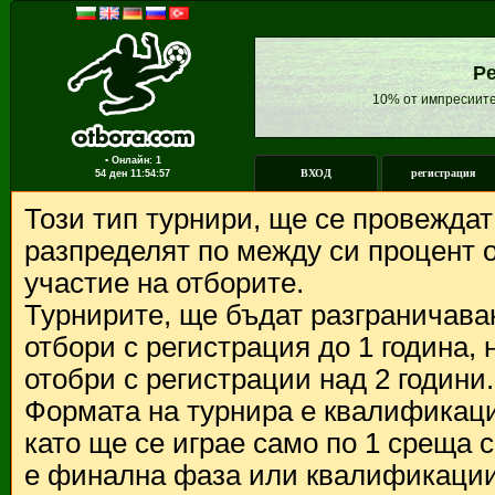
Ре
10% от импресиите
▪ Онлайн: 1
ВХОД
регистрация
54 ден
11:54:57
Този тип турнири, ще се провежда
разпределят по между си процент о
участие на отборите.
Турнирите, ще бъдат разграничава
отбори с регистрация до 1 година,
отобри с регистрации над 2 години.
Формата на турнира е квалификации
като ще се играе само по 1 среща 
е финална фаза или квалификации 