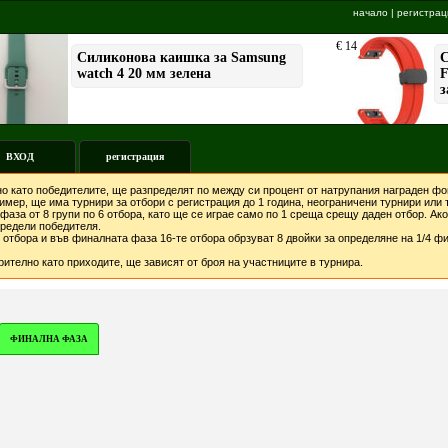
начало
|
регистрац
ВХОД
регистрация
о като победителите, ще разпределят по между си процент от натрупания награден фон
мер, ще има турнири за отбори с регистрация до 1 година, неограничени турнири или т
фаза от 8 групи по 6 отбора, като ще се играе само по 1 среща срещу даден отбор. А
предели победителя.
отбора и във финалната фаза 16-те отбора обрзуват 8 двойки за определяне на 1/4 фи
ително като приходите, ще зависят от броя на участниците в турнира.
ФИНАЛНА ФАЗА