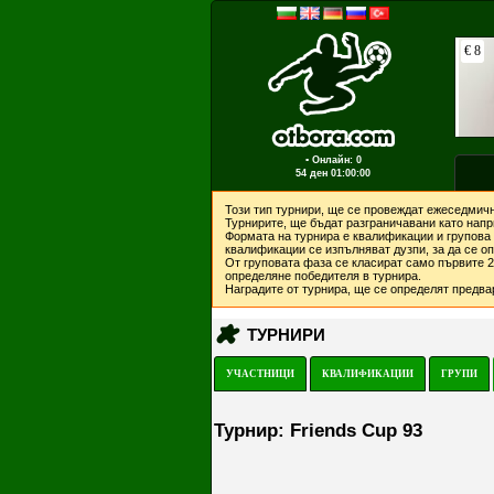
▪ Онлайн: 0
54 ден
01:00:00
Този тип турнири, ще се провеждат ежеседмичн
Турнирите, ще бъдат разграничавани като напри
Формата на турнира е квалификации и групова 
квалификации се изпълняват дузпи, за да се о
От груповата фаза се класират само първите 2 
определяне победителя в турнира.
Наградите от турнира, ще се определят предвар
ТУРНИРИ
УЧАСТНИЦИ
КВАЛИФИКАЦИИ
ГРУПИ
Турнир: Friends Cup 93