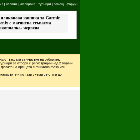
ия
|
новини
|
класиране
|
турнири
|
помощ
|
форум
|
д от таксата за участие на отборите.
урнири за отобри с регистрации над 2 години.
ко фазата на срещата е финална фаза или
налистите и по тази схема се стига до