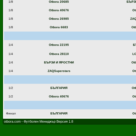
1/8
Otbora 20685
БЪРЗ
1/8
Otbora 40676
Ot
1/8
Otbora 26985
ZAQ
1/8
Otbora 6683
Ot
1/4
Otbora 22195
Б
1/4
Otbora 28110
L
1/4
БЪРЗИ И ЯРОСТНИ
Ot
1/4
ZAQSuperstars
Ot
1/2
БЪЛГАРИЯ
Ot
1/2
Otbora 40676
Ot
Финал
БЪЛГАРИЯ
Ot
otbora.com - Футболен Мениджър Версия 1.8