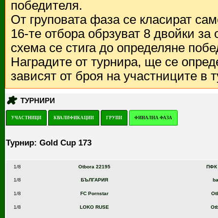
победителя.
От груповата фаза се класират са
16-те отбора обрзуват 8 двойки за
схема се стига до определяне побе
Наградите от турнира, ще се опред
зависят от броя на участниците в 
ТУРНИРИ
УЧАСТНИЦИ
КВАЛИФИКАЦИИ
ГРУПИ
ФИНАЛНА ФАЗА
Турнир: Gold Cup 173
1/8
Otbora 22195
ПФК 
1/8
БЪЛГАРИЯ
ba
1/8
FC Pornstar
Ot
1/8
LOKO RUSE
Ot