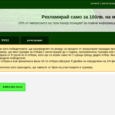
начало
|
регистрац
Рекламирай само за 100лв. на 
10% от импресиите на тази банер позиция! За повече информац
ВХОД
регистрация
о като победителите, ще разпределят по между си процент от натрупания награден фон
мер, ще има турнири за отбори с регистрация до 1 година, неограничени турнири или т
фаза от 8 групи по 6 отбора, като ще се играе само по 1 среща срещу даден отбор. А
предели победителя.
отбора и във финалната фаза 16-те отбора обрзуват 8 двойки за определяне на 1/4 фи
ително като приходите, ще зависят от броя на участниците в турнира.
ФИНАЛНА ФАЗА