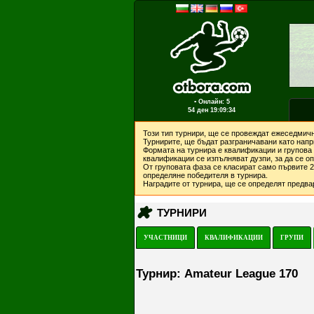
▪ Онлайн: 5
54 ден
19:09:34
Този тип турнири, ще се провеждат ежеседмичн
Турнирите, ще бъдат разграничавани като напри
Формата на турнира е квалификации и групова 
квалификации се изпълняват дузпи, за да се о
От груповата фаза се класират само първите 2 
определяне победителя в турнира.
Наградите от турнира, ще се определят предвар
ТУРНИРИ
УЧАСТНИЦИ
КВАЛИФИКАЦИИ
ГРУПИ
Турнир: Amateur League 170