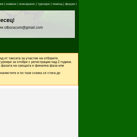
ия
|
новини
|
класиране
|
турнири
|
помощ
|
форум
|
месец!
ия otboracom@gmail.com
д от таксата за участие на отборите.
урнири за отобри с регистрации над 2 години.
ко фазата на срещата е финална фаза или
налистите и по тази схема се стига до