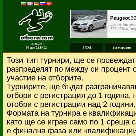
▪ Онлайн: 0
ВХОД
регистрация
54 ден
02:39:02
Този тип турнири, ще се провежда
разпределят по между си процент о
участие на отборите.
Турнирите, ще бъдат разграничава
отбори с регистрация до 1 година,
отобри с регистрации над 2 години.
Формата на турнира е квалификации
като ще се играе само по 1 среща 
е финална фаза или квалификации 