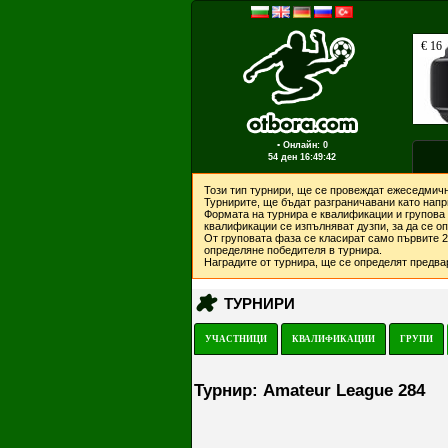
▪ Онлайн: 0
54 ден
16:49:42
Този тип турнири, ще се провеждат ежеседмичн
Турнирите, ще бъдат разграничавани като напри
Формата на турнира е квалификации и групова 
квалификации се изпълняват дузпи, за да се о
От груповата фаза се класират само първите 2 
определяне победителя в турнира.
Наградите от турнира, ще се определят предвар
ТУРНИРИ
УЧАСТНИЦИ
КВАЛИФИКАЦИИ
ГРУПИ
Турнир: Amateur League 284