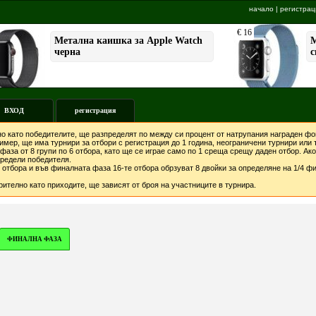
начало
|
регистрац
ВХОД
регистрация
о като победителите, ще разпределят по между си процент от натрупания награден фон
мер, ще има турнири за отбори с регистрация до 1 година, неограничени турнири или т
фаза от 8 групи по 6 отбора, като ще се играе само по 1 среща срещу даден отбор. А
предели победителя.
отбора и във финалната фаза 16-те отбора обрзуват 8 двойки за определяне на 1/4 фи
ително като приходите, ще зависят от броя на участниците в турнира.
ФИНАЛНА ФАЗА