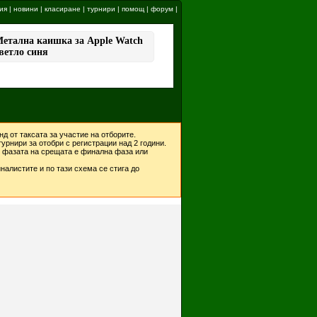
ия
|
новини
|
класиране
|
турнири
|
помощ
|
форум
|
д от таксата за участие на отборите.
урнири за отобри с регистрации над 2 години.
ко фазата на срещата е финална фаза или
налистите и по тази схема се стига до