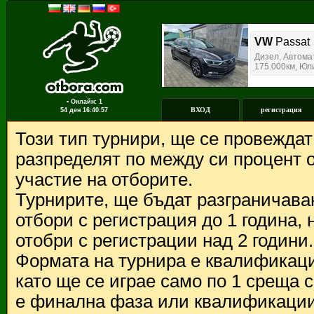
▪ Онлайн: 1
ВХОД
регистрация
54 ден
16:40:57
Този тип турнири, ще се провежда
разпределят по между си процент о
участие на отборите.
Турнирите, ще бъдат разграничава
отбори с регистрация до 1 година,
отобри с регистрации над 2 години.
Формата на турнира е квалификации
като ще се играе само по 1 среща 
е финална фаза или квалификации 