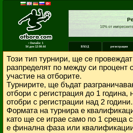
Ре
10% от импресиите
▪ Онлайн: 1
ВХОД
регистрация
54 ден
12:08:44
Този тип турнири, ще се провежда
разпределят по между си процент о
участие на отборите.
Турнирите, ще бъдат разграничава
отбори с регистрация до 1 година,
отобри с регистрации над 2 години.
Формата на турнира е квалификации
като ще се играе само по 1 среща 
е финална фаза или квалификации 