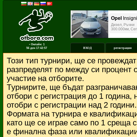
▪ Онлайн: 1
ВХОД
регистрация
56 ден
17:42:57
Този тип турнири, ще се провежда
разпределят по между си процент о
участие на отборите.
Турнирите, ще бъдат разграничава
отбори с регистрация до 1 година,
отобри с регистрации над 2 години.
Формата на турнира е квалификации
като ще се играе само по 1 среща 
е финална фаза или квалификации 