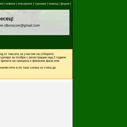
ия
|
новини
|
класиране
|
турнири
|
помощ
|
форум
|
месец!
ия otboracom@gmail.com
д от таксата за участие на отборите.
урнири за отобри с регистрации над 2 години.
ко фазата на срещата е финална фаза или
налистите и по тази схема се стига до