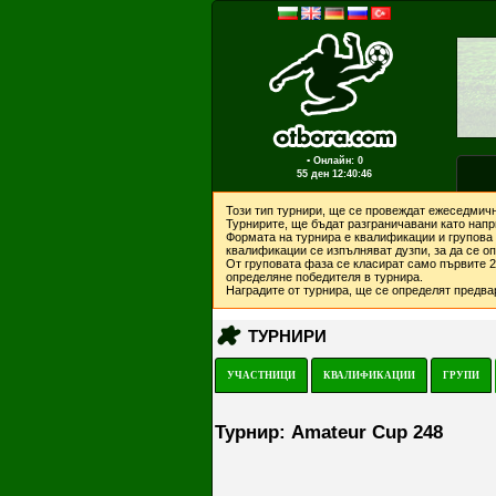
▪ Онлайн: 0
55 ден
12:40:46
Този тип турнири, ще се провеждат ежеседмичн
Турнирите, ще бъдат разграничавани като напри
Формата на турнира е квалификации и групова 
квалификации се изпълняват дузпи, за да се о
От груповата фаза се класират само първите 2 
определяне победителя в турнира.
Наградите от турнира, ще се определят предвар
ТУРНИРИ
УЧАСТНИЦИ
КВАЛИФИКАЦИИ
ГРУПИ
Турнир: Amateur Cup 248