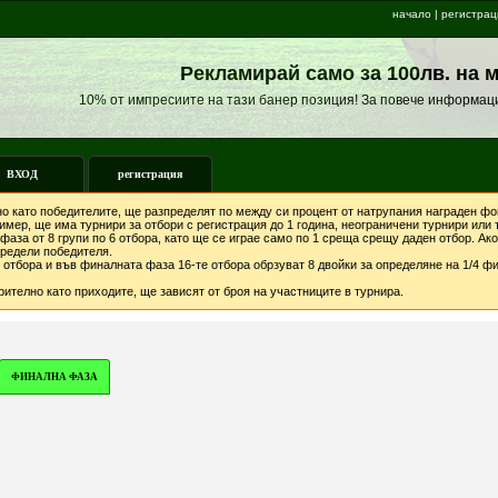
начало
|
регистрац
Рекламирай само за 100лв. на 
10% от импресиите на тази банер позиция! За повече информац
ВХОД
регистрация
о като победителите, ще разпределят по между си процент от натрупания награден фон
мер, ще има турнири за отбори с регистрация до 1 година, неограничени турнири или т
фаза от 8 групи по 6 отбора, като ще се играе само по 1 среща срещу даден отбор. А
предели победителя.
отбора и във финалната фаза 16-те отбора обрзуват 8 двойки за определяне на 1/4 фи
ително като приходите, ще зависят от броя на участниците в турнира.
ФИНАЛНА ФАЗА