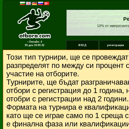
Ре
10% от импресиите
▪ Онлайн: 4
ВХОД
регистрация
55 ден
19:05:32
Този тип турнири, ще се провежда
разпределят по между си процент о
участие на отборите.
Турнирите, ще бъдат разграничава
отбори с регистрация до 1 година,
отобри с регистрации над 2 години.
Формата на турнира е квалификации
като ще се играе само по 1 среща 
е финална фаза или квалификации 