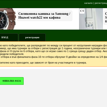
начало
|
регистрац
ВХОД
регистрация
о като победителите, ще разпределят по между си процент от натрупания награден фон
мер, ще има турнири за отбори с регистрация до 1 година, неограничени турнири или т
фаза от 8 групи по 6 отбора, като ще се играе само по 1 среща срещу даден отбор. А
предели победителя.
отбора и във финалната фаза 16-те отбора обрзуват 8 двойки за определяне на 1/4 фи
ително като приходите, ще зависят от броя на участниците в турнира.
ФИНАЛНА ФАЗА