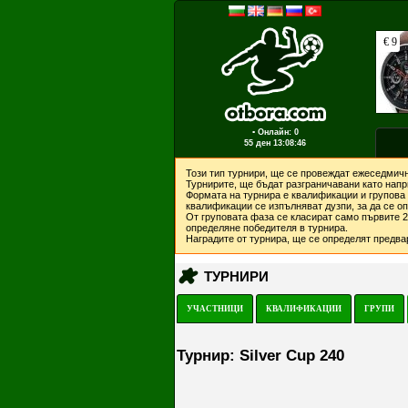
▪ Онлайн: 0
55 ден
13:08:46
Този тип турнири, ще се провеждат ежеседмичн
Турнирите, ще бъдат разграничавани като напри
Формата на турнира е квалификации и групова 
квалификации се изпълняват дузпи, за да се о
От груповата фаза се класират само първите 2 
определяне победителя в турнира.
Наградите от турнира, ще се определят предвар
ТУРНИРИ
УЧАСТНИЦИ
КВАЛИФИКАЦИИ
ГРУПИ
Турнир: Silver Cup 240