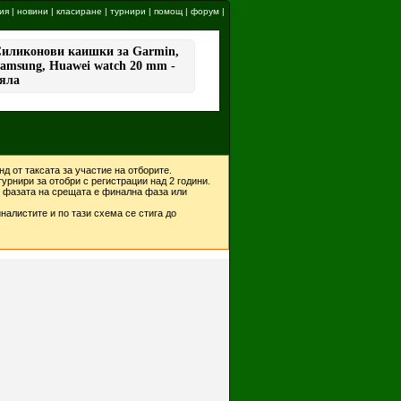
ия
|
новини
|
класиране
|
турнири
|
помощ
|
форум
|
д от таксата за участие на отборите.
урнири за отобри с регистрации над 2 години.
ко фазата на срещата е финална фаза или
налистите и по тази схема се стига до