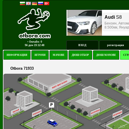
▪ Онлайн: 0
ВХОД
регистрация
56 ден
15:12:48
ИНФОРМАЦИЯ
ИГРАЧИ
МАЧОВЕ
ДЮШ ОТБОР
ДЮШ МАЧОВЕ
СГР
Otbora 71933