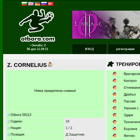
▪ Онлайн: 2
ВХОД
регистрация
56 ден
11:29:11
ТРЕНИРО
Z. CORNELIUS
Вратарск
Контрол
Отнемане
Няма прикрепена снимка!
Дрибъл
Пасове
Умения с 
Otbora 58113
Удари
Години:
24
Техничес
Нация:
1 / 2
Бързина
Позиция:
Д.Защитник
Фитнес