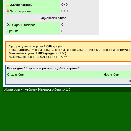
0 / 3
Жълти картони:
0 / 0
Черв. картони:
Национален отбор
0
Вкарани голове:
Срещи:
0
Средна цена на играча
1 000 кредит
Това е автоматичната цена на играча генерирана от системата според формула
Минимална цена:
1 000 кредит
(-30%)
Максимална цена:
1 500 кредит
(+50%)
Последни 10 трансфера на подобни играчи!
Стар отбор
Нов отбор
н
otbora.com - Футболен Мениджър Версия 1.8