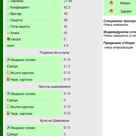
Заплата:
84
Морал
Коефициент:
42.3
Здраве
Вратар:
43
Защита:
39
Специални тренир
Няма намерени
Полузащита:
41
Индивидуални отл
Атака:
41
Няма намерени отл
умора:
0
Предишни отбори:
опит:
0.4
няма информация
Първенство и купа
0
/
0
Вкарани голове:
Срещи:
2
/
2
0 / 0
Жълти картони:
0 / 0
Черв. картони:
Лига на шампионите
0
/
0
Вкарани голове:
Срещи:
0
0 / 0
Жълти картони:
0 / 0
Черв. картони:
Купа на Шампиони
0
/
0
Вкарани голове:
Срещи:
0