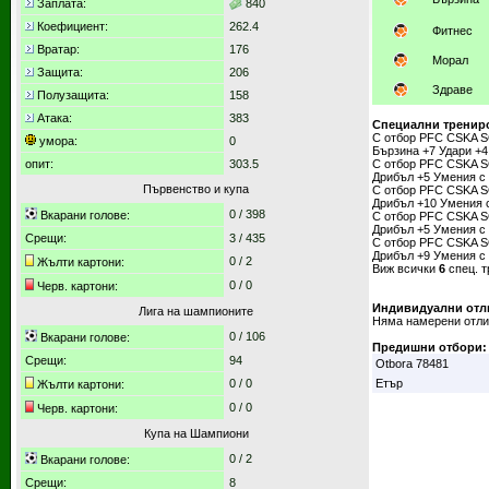
Заплата:
840
Коефициент:
262.4
Фитнес
Вратар:
176
Морал
Защита:
206
Здраве
Полузащита:
158
Атака:
383
Специални трениро
С отбор
PFC CSKA S
умора:
0
Бързина +7 Удари +4
опит:
303.5
С отбор
PFC CSKA S
Дрибъл +5 Умения с 
Първенство и купа
С отбор
PFC CSKA S
Дрибъл +10 Умения с
0
/
398
Вкарани голове:
С отбор
PFC CSKA S
Дрибъл +5 Умения с 
Срещи:
3
/
435
С отбор
PFC CSKA S
Дрибъл +9 Умения с 
0 / 2
Жълти картони:
Виж всички
6
спец. т
0 / 0
Черв. картони:
Индивидуални отл
Лига на шампионите
Няма намерени отл
0
/
106
Вкарани голове:
Предишни отбори:
Срещи:
94
Otbora 78481
0 / 0
Етър
Жълти картони:
0 / 0
Черв. картони:
Купа на Шампиони
0
/
2
Вкарани голове:
Срещи:
8