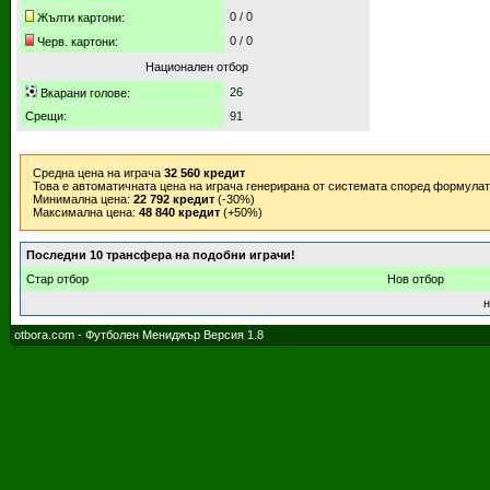
0 / 0
Жълти картони:
0 / 0
Черв. картони:
Национален отбор
26
Вкарани голове:
Срещи:
91
Средна цена на играча
32 560 кредит
Това е автоматичната цена на играча генерирана от системата според формула
Минимална цена:
22 792 кредит
(-30%)
Максимална цена:
48 840 кредит
(+50%)
Последни 10 трансфера на подобни играчи!
Стар отбор
Нов отбор
н
otbora.com - Футболен Мениджър Версия 1.8