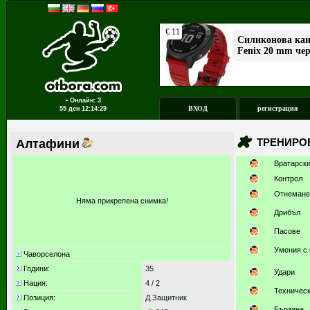
▪ Онлайн: 3
ВХОД
регистрация
55 ден
12:14:29
ТРЕНИРО
Алтафини
Вратарск
Контрол
Отнемане
Няма прикрепена снимка!
Дрибъл
Пасове
Умения с 
Чаворселона
Години:
35
Удари
Нация:
4 / 2
Техничес
Позиция:
Д.Защитник
Бързина