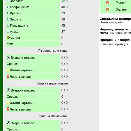
Заплата:
82
Морал
Коефициент:
40.8
Здраве
Вратар:
39
Специални тренир
Защита:
38
Няма намерени
Полузащита:
45
Индивидуални отл
Атака:
37
Няма намерени отл
умора:
0
Предишни отбори:
опит:
0
няма информация
Първенство и купа
0
/
0
Вкарани голове:
Срещи:
0
/
0
0 / 0
Жълти картони:
0 / 0
Черв. картони:
Лига на шампионите
0
/
0
Вкарани голове:
Срещи:
0
0 / 0
Жълти картони:
0 / 0
Черв. картони:
Купа на Шампиони
0
/
0
Вкарани голове:
Срещи:
0