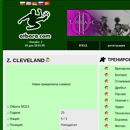
▪ Онлайн: 1
ВХОД
регистрация
54 ден
18:01:05
ТРЕНИРО
Z. CLEVELAND
Вратарск
Контрол
Отнемане
Няма прикрепена снимка!
Дрибъл
Пасове
Умения с 
Otbora 58113
Удари
Години:
25
Техничес
Нация:
5 / 3
Бързина
Позиция:
Нападател
Фитнес