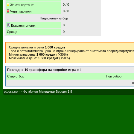
0 / 0
Жълти картони:
0 / 0
Черв. картони:
Национален отбор
0
Вкарани голове:
Срещи:
0
Средна цена на играча
1 000 кредит
Това е автоматичната цена на играча генерирана от системата според формула
Минимална цена:
1 000 кредит
(-30%)
Максимална цена:
1 500 кредит
(+50%)
Последни 10 трансфера на подобни играчи!
Стар отбор
Нов отбор
н
otbora.com - Футболен Мениджър Версия 1.8