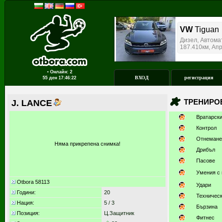
▪ Онлайн: 2
ВХОД
регистрация
55 ден
17:46:22
ТРЕНИРО
J. LANCE
Вратарск
Контрол
Отнемане
Няма прикрепена снимка!
Дрибъл
Пасове
Умения с 
Otbora 58113
Удари
Години:
20
Техничес
Нация:
5 / 3
Бързина
Позиция:
Ц.Защитник
Фитнес