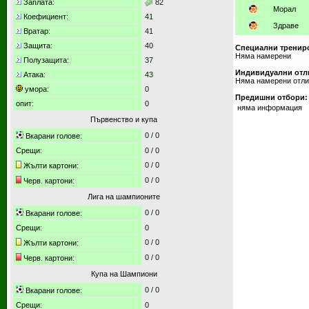
Заплата:
82
Морал
Коефициент:
41
Здраве
Вратар:
41
Защита:
40
Специални тренир
Няма намерени
Полузащита:
37
Индивидуални отл
Атака:
43
Няма намерени отл
умора:
0
Предишни отбори:
опит:
0
няма информация
Първенство и купа
0
/
0
Вкарани голове:
Срещи:
0
/
0
0 / 0
Жълти картони:
0 / 0
Черв. картони:
Лига на шампионите
0
/
0
Вкарани голове:
Срещи:
0
0 / 0
Жълти картони:
0 / 0
Черв. картони:
Купа на Шампиони
0
/
0
Вкарани голове:
Срещи:
0