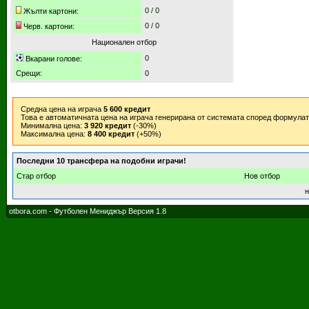
0 / 0
Жълти картони:
0 / 0
Черв. картони:
Национален отбор
0
Вкарани голове:
Срещи:
0
Средна цена на играча
5 600 кредит
Това е автоматичната цена на играча генерирана от системата според формула
Минимална цена:
3 920 кредит
(-30%)
Максимална цена:
8 400 кредит
(+50%)
Последни 10 трансфера на подобни играчи!
Стар отбор
Нов отбор
н
otbora.com - Футболен Мениджър Версия 1.8