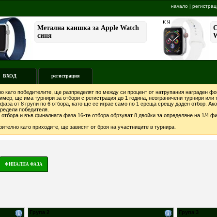
начало
|
регистрац
ВХОД
регистрация
о като победителите, ще разпределят по между си процент от натрупания награден фон
мер, ще има турнири за отбори с регистрация до 1 година, неограничени турнири или т
фаза от 8 групи по 6 отбора, като ще се играе само по 1 среща срещу даден отбор. А
предели победителя.
отбора и във финалната фаза 16-те отбора обрзуват 8 двойки за определяне на 1/4 фи
ително като приходите, ще зависят от броя на участниците в турнира.
ФИНАЛНА ФАЗА
Група 2
Група 3