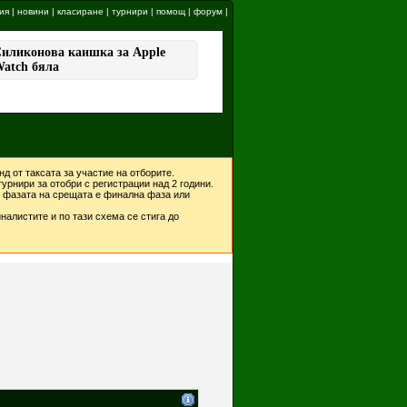
ия
|
новини
|
класиране
|
турнири
|
помощ
|
форум
|
д от таксата за участие на отборите.
урнири за отобри с регистрации над 2 години.
ко фазата на срещата е финална фаза или
налистите и по тази схема се стига до