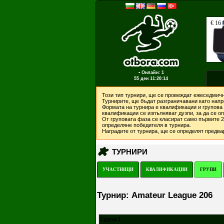
▪ Онлайн: 1
55 ден
11:20:14
Този тип турнири, ще се провеждат ежеседмичн
Турнирите, ще бъдат разграничавани като напри
Формата на турнира е квалификации и групова 
квалификации се изпълняват дузпи, за да се о
От груповата фаза се класират само първите 2 
определяне победителя в турнира.
Наградите от турнира, ще се определят предвар
ТУРНИРИ
УЧАСТНИЦИ
КВАЛИФИКАЦИИ
ГРУПИ
Турнир: Amateur League 206
Група 1