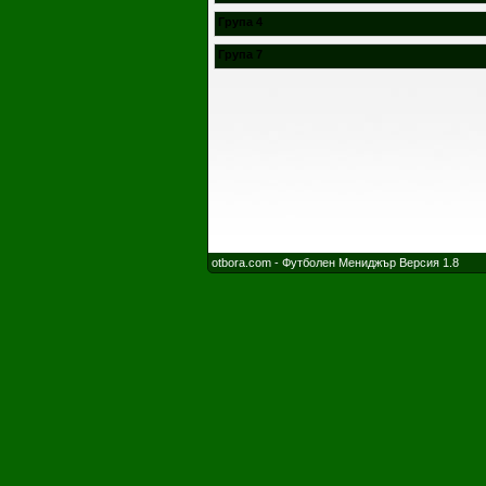
Група 4
Група 7
otbora.com - Футболен Мениджър Версия 1.8